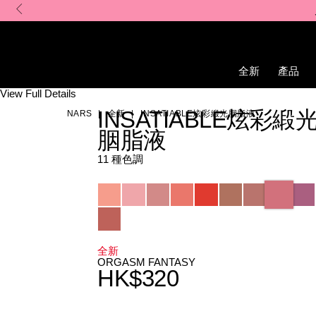
Skip
to
main
content
全新
產品
Details
/zh/insatiable%E7%82%AB%E5%BD%A9%E7%B7%9E%E5%85%8
Item
View Full Details
No.
INSATIABLE炫彩緞
NARS
全新
INSATIABLE炫彩緞光胭脂液
194251171258_hk
胭脂液
11 種色調
Variations
全新
ORGASM FANTASY
HK$320
Promotions