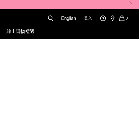
。
English
登入
QUANT
0
OF
ITEMS
線上購物禮遇
IN
CART
IS