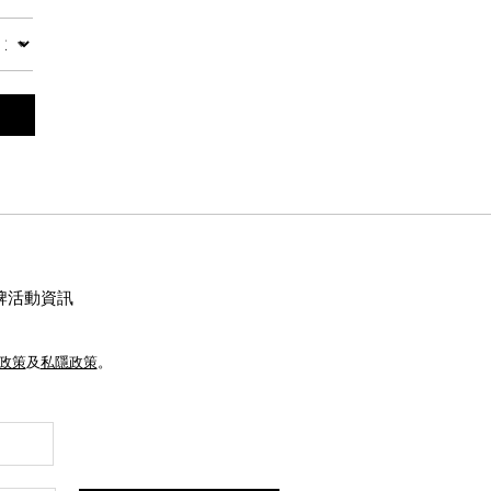
數量
牌活動資訊
e政策
及
私隱政策
。