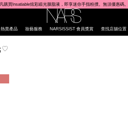
凡購買Insatiable炫彩緞光胭脂液，即享迷你手指粉撲。無須優惠碼
Nars
熱賣產品
妝藝服務
NARSISSIST 會員獎賞
查找店舖位置
9%E8%83%AD%E8%84%82%E6%B6%B2/194251171258_hk.html
光