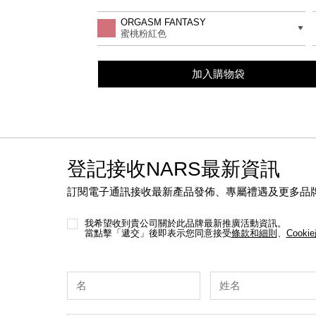
Add
Product
to
Actions
差別
ORGASM FANTASY
cart
蜜桃粉紅色
options
加入購物袋
登記接收NARS最新資訊
訂閱電子通訊接收最新產品發佈、專屬禮遇及更多品
我希望收到貴公司關於此品牌最新推廣活動資訊。
當點擊「遞交」後即表示您同意接受
條款和細則
、
Cooki