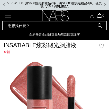
Skip
VIP WEEK: 滿$680贈美妝禮品2件；滿$1,080贈美妝禮品4件。優惠
to
碼: VIP / VIPMEGA
main
content
全新
產品
熱賣產品
選單"
QUA
0
OF
SEARCH
Nars
ITE
彩妝組合及禮品
全新
粉底
LIGHT REFLECTING™ 原生光
CATALOG
IN
亮肌卸妝油
CAR
全新
熱賣產品
臉部
臉頰
唇部
眼部
護膚
遮瑕膏
IS
化妝掃及工具
全新色調
LIGHT REFLECTING™ 原
INSATIABLE炫彩緞光胭脂液
胭脂
生光幻彩蜜粉餅
全新
臉部
唇膏
全新
INSATIABLE炫彩緞光胭脂液
mage
定妝蜜粉
臉頰
全新色調
AFTERGLOW 悅光唇彩​
瀏覽全部
全新
LIGHT REFLECTING™ 原生光
唇部
亮肌系列
線上購物禮遇
眼部
電子禮品卡
護膚