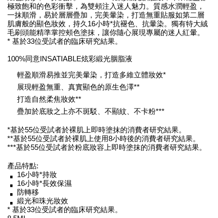
極致飽和的色彩衝擊，為雙頰注入迷人魅力。質感水潤輕盈，
一抹順滑，易於層層疊加，完美暈染，打造無重貼服如第二層
肌膚般的顯色妝效，持久16小時*抗褪色、抗暈染。獨有特大絨
毛刷頭能精準掌控頰色塗抹，讓你隨心展現專屬的迷人紅暈。
* 基於33位受試者的臨床研究結果。
100%同意INSATIABLE炫彩緞光胭脂液
輕盈順滑易推並完美暈染，打造多維立體妝效*
展現輕盈無重、真實顯色的原生色澤**
打造自然柔焦妝效**
疊加於底妝之上亦不斑駁、不顯紋、不卡粉***
*基於55位受試者於裸肌上即時塗抹的消費者研究結果。
**基於55位受試者於裸肌上使用8小時後的消費者研究結果。
***基於55位受試者於粉底妝容上即時塗抹的消費者研究結果。
產品特點:
16小時*持妝
16小時*長效保濕
防轉移
緞光和珠光妝效
* 基於33位受試者的臨床研究結果。