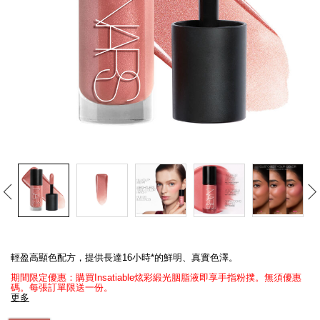
線上虛擬試妝
官網限定​
瀏覽全部
熱賣產品
全新
LIGHT REFLECTING™ 原生光
亮肌卸妝油
Details
/zh/insatiable%E7%82%AB%E5%BD%A9%E7%B7%9E%E5%85%89%E8%8
Item
No.
輕盈高顯色配方，提供長達16小時*的鮮明、真實色澤。
194251172064_hk
期間限定優惠：購買Insatiable炫彩緞光胭脂液即享手指粉撲。無須優惠
碼。每張訂單限送一份。​​
更多