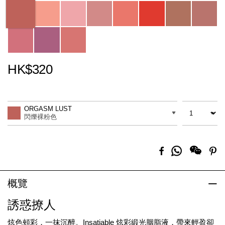
Variations
HK$320
Promotions
Add
Product
to
Actions
數量
差別
cart
ORGASM LUST
options
閃爍裸粉色
分
Facebook
Pi
享
到
Whatsapp
概覽
誘惑撩人
炫色頰彩，一抹沉醉。Insatiable 炫彩緞光胭脂液，帶來輕盈卻