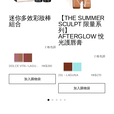
迷你多效彩妝棒
【THE SUMMER
L
™
組合
SCULPT 限量系
R
底
列】
原
AFTERGLOW 悅
光護唇膏
Details
Item
/zh/%E8%BF%B7%E4%BD%A0%E5%A4%9
Det
Ite
No.
2 種色調
No.
194251159546_hk
Details
Item
/zh/%E3%80%90t
ng%E2%84%A2-
Variations
 種色調
19
No.
summer-
Var
2 種色調
%89%E5%B9%BB%E5%BD%A9%E8%9C%9C%E7%B2%89%E9%
%9F%E7%94%9F%E5%85%89%E4%BA%AE%E8%82%8C%E7%
194251160719_hk
sculpt-
Variations
%E9%99%90%E9
DOLCE VITA / LAGUNA
HK$260
%E6%82%85%E5
OVE
85
Add
Product
231 – LAGUNA
HK$270
Ad
Pro
to
Actions
加入購物袋
to
Act
cart
Add
Product
cart
options
to
Actions
加入購物袋
opt
cart
options