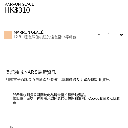
線上虛擬試妝
MARRON GLACÉ
HK$310
官網限定​
瀏覽全部
Promotions
Add
Product
to
Actions
數量
差別
cart
熱賣產品
MARRON GLACÉ
options
L2.8 - 暖色調偏桃紅的淺色至中等膚色
登記接收NARS最新資訊
訂閱電子通訊接收最新產品發佈、專屬禮遇及更多品牌活動資訊
全新
LIGHT REFLECTING™ 原生光
亮肌卸妝油
我希望收到貴公司關於此品牌最新推廣活動資訊。
當點擊「遞交」後即表示您同意接受
條款和細則
、
Cookie政策
及
私隱政
策
。