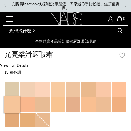
Skip
凡購買Insatiable炫彩緞光胭脂液，即享迷你手指粉撲。無須優惠
V
to
碼。
main
content
全新
產品
熱賣產品
選單"
QUA
0
OF
SEARCH
Nars
ITE
彩妝組合及禮品
全新
粉底
LIGHT REFLECTING™ 原生光
CATALOG
IN
亮肌卸妝油
CAR
全新
熱賣產品
臉部
臉頰
唇部
眼部
護膚
遮瑕膏
IS
化妝掃及工具
全新色調
LIGHT REFLECTING™ 原
光亮柔滑遮瑕霜
胭脂
生光幻彩蜜粉餅
臉部
Details
/zh/marron-
Item
View Full Details
唇膏
全新
INSATIABLE炫彩緞光胭脂液
glac%C3%A9-
No.
19 種色調
radiant-
0607845012269_hk
creamy-
定妝蜜粉
臉頰
全新色調
AFTERGLOW 悅光唇彩​
concealer/0607845012269_hk.html
Variations
瀏覽全部
全新
LIGHT REFLECTING™ 原生光
唇部
亮肌系列
線上購物禮遇
眼部
電子禮品卡
護膚