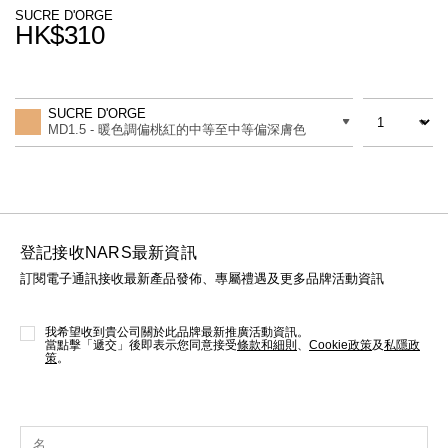
線上虛擬試妝
SUCRE D'ORGE
HK$310
官網限定​
瀏覽全部
Promotions
Add
Product
to
Actions
數量
差別
cart
熱賣產品
SUCRE D'ORGE
options
MD1.5 - 暖色調偏桃紅的中等至中等偏深膚色
登記接收NARS最新資訊
訂閱電子通訊接收最新產品發佈、專屬禮遇及更多品牌活動資訊
全新
LIGHT REFLECTING™ 原生光
亮肌卸妝油
我希望收到貴公司關於此品牌最新推廣活動資訊。
當點擊「遞交」後即表示您同意接受
條款和細則
、
Cookie政策
及
私隱政
策
。