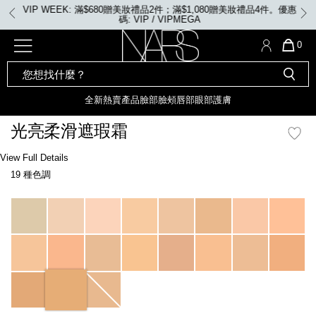
Skip
VIP WEEK: 滿$680贈美妝禮品2件；滿$1,080贈美妝禮品4件。優惠
to
碼: VIP / VIPMEGA
main
content
全新
產品
熱賣產品
選單"
QUA
0
OF
SEARCH
Nars
ITE
彩妝組合及禮品
全新
粉底
LIGHT REFLECTING™ 原生光
CATALOG
IN
亮肌卸妝油
CAR
全新
熱賣產品
臉部
臉頰
唇部
眼部
護膚
遮瑕膏
IS
化妝掃及工具
全新色調
LIGHT REFLECTING™ 原
光亮柔滑遮瑕霜
胭脂
生光幻彩蜜粉餅
臉部
Details
/zh/sucre-
Item
View Full Details
唇膏
全新
INSATIABLE炫彩緞光胭脂液
d%27orge-
No.
19 種色調
radiant-
0607845012283_hk
creamy-
定妝蜜粉
臉頰
全新色調
AFTERGLOW 悅光唇彩​
concealer/0607845012283_hk.html
Variations
瀏覽全部
全新
LIGHT REFLECTING™ 原生光
唇部
亮肌系列
線上購物禮遇
眼部
電子禮品卡
護膚