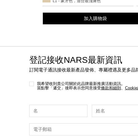
L1 - 象牙色，適合最淺膚色
options
加入購物袋
登記接收NARS最新資訊
訂閱電子通訊接收最新產品發佈、專屬禮遇及更多品
我希望收到貴公司關於此品牌最新推廣活動資訊。
當點擊「遞交」後即表示您同意接受
條款和細則
、
Cooki