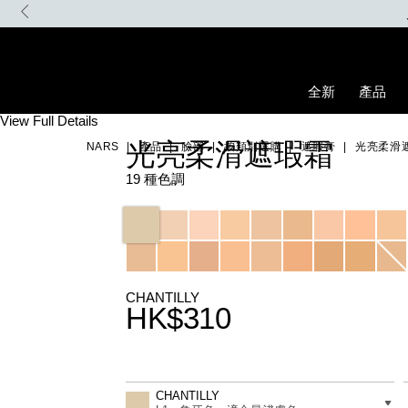
Skip
ble炫彩緞光胭脂液，即享迷你手指粉撲。無須優惠碼。
to
main
content
全新
產品
Details
/zh/chantilly-
Item
View Full Details
radiant-
No.
光亮柔滑遮瑕霜
NARS
產品
臉部
按類別選購
遮瑕膏
光亮柔滑
creamy-
0607845012313_hk
concealer/0607845012313_hk.html
19 種色調
Variations
CHANTILLY
HK$310
Promotions
Add
Product
to
Actions
差別
CHANTILLY
cart