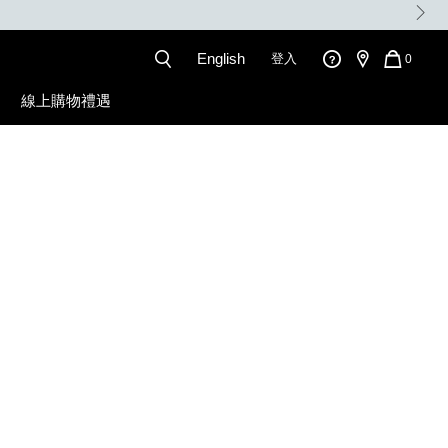
VIP WEEK: 滿$680贈美妝禮品2件
English
登入
QUANT
0
OF
ITEMS
線上購物禮遇
IN
CART
IS