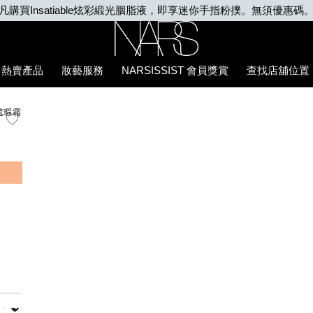
Nars
熱賣產品
妝藝服務
NARSISSIST 會員獎賞
查找店舖位置
遮瑕霜
數量