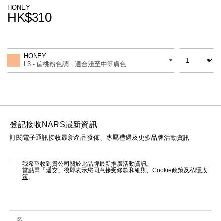
線上虛擬試妝
HONEY
HK$310
官網限定​
瀏覽全部
Promotions
Add
Product
to
Actions
數量
差別
cart
熱賣產品
HONEY
options
L3 - 偏桃粉色調，適合淺至中等膚色
登記接收NARS最新資訊
訂閱電子通訊接收最新產品發佈、專屬禮遇及更多品牌活動資訊
全新
LIGHT REFLECTING™ 原生光
亮肌卸妝油
我希望收到貴公司關於此品牌最新推廣活動資訊。
當點擊「遞交」後即表示您同意接受
條款和細則
、
Cookie政策
及
私隱政
策
。