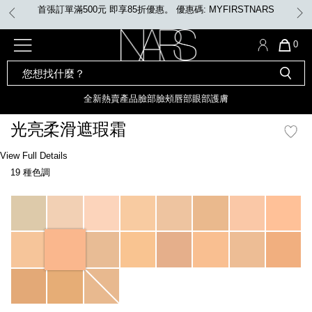
Skip
首張訂單滿500元 即享85折優惠。 優惠碼: MYFIRSTNARS
to
main
content
全新
產品
熱賣產品
選單"
QUA
0
OF
SEARCH
Nars
ITE
彩妝組合及禮品
全新
粉底
LIGHT REFLECTING™ 原生光
CATALOG
IN
亮肌卸妝油
CAR
全新
熱賣產品
臉部
臉頰
唇部
眼部
護膚
遮瑕膏
IS
化妝掃及工具
全新色調
LIGHT REFLECTING™ 原
光亮柔滑遮瑕霜
胭脂
生光幻彩蜜粉餅
臉部
Details
/zh/honey-
Item
View Full Details
唇膏
全新
INSATIABLE炫彩緞光胭脂液
radiant-
No.
19 種色調
creamy-
0607845012337_hk
concealer/0607845012337_hk.html
定妝蜜粉
臉頰
全新色調
AFTERGLOW 悅光唇彩​
Variations
瀏覽全部
全新
LIGHT REFLECTING™ 原生光
唇部
亮肌系列
線上購物禮遇
眼部
電子禮品卡
護膚