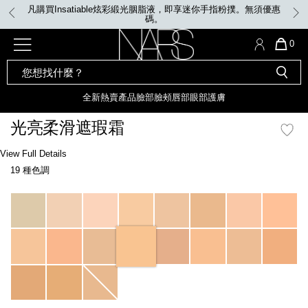
Skip
凡購買Insatiable炫彩緞光胭脂液，即享迷你手指粉撲。無須優惠
to
碼。
main
content
全新
產品
熱賣產品
選單"
QUA
0
OF
SEARCH
Nars
ITE
彩妝組合及禮品
全新
粉底
LIGHT REFLECTING™ 原生光
CATALOG
IN
亮肌卸妝油
CAR
全新
熱賣產品
臉部
臉頰
唇部
眼部
護膚
遮瑕膏
IS
化妝掃及工具
全新色調
LIGHT REFLECTING™ 原
光亮柔滑遮瑕霜
胭脂
生光幻彩蜜粉餅
臉部
Details
/zh/custard-
Item
View Full Details
唇膏
全新
INSATIABLE炫彩緞光胭脂液
radiant-
No.
19 種色調
creamy-
0607845012344_hk
concealer/0607845012344_hk.html
定妝蜜粉
臉頰
全新色調
AFTERGLOW 悅光唇彩​
Variations
瀏覽全部
全新
LIGHT REFLECTING™ 原生光
唇部
亮肌系列
線上購物禮遇
眼部
電子禮品卡
護膚