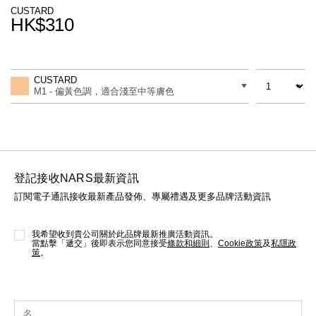
線上虛擬試妝
CUSTARD
HK$310
官網限定​
瀏覽全部
Promotions
Add
Product
to
Actions
數量
差別
cart
熱賣產品
CUSTARD
options
M1 - 偏黃色調，適合淺至中等膚色
登記接收NARS最新資訊
訂閱電子通訊接收最新產品發佈、專屬禮遇及更多品牌活動資訊
全新
LIGHT REFLECTING™ 原生光
亮肌卸妝油
我希望收到貴公司關於此品牌最新推廣活動資訊。
當點擊「遞交」後即表示您同意接受
條款和細則
、
Cookie政策
及
私隱政
策
。