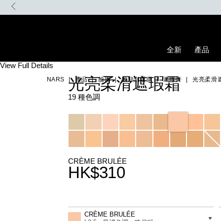
Skip
to
main
content
全新
產品
Details
/zh/cr%C3%A8me-
Item
View Full Details
brul%C3%A9e-
No.
光亮柔滑遮瑕霜
NARS
產品
臉部
按類別選購
遮瑕膏
光亮柔滑
radiant-
0607845012665_hk
creamy-
concealer/0607845012665_hk.html
19 種色調
Variations
CRÈME BRULÉE
HK$310
Promotions
Add
Product
to
Actions
差別
CRÈME BRULÉE
cart