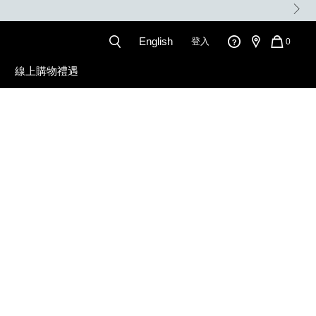
English
登入
QUANT
0
OF
ITEMS
線上購物禮遇
IN
CART
IS