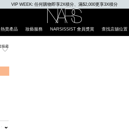
VIP WEEK: 任何購物即享2X積分、滿$2,000更享3X積分
Nars
熱賣產品
妝藝服務
NARSISSIST 會員獎賞
查找店舖位置
遮瑕霜
數量