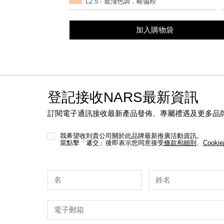
L2.5 - 最淺色調，略偏粉
options
加入購物袋
登記接收NARS最新資訊
訂閱電子通訊接收最新產品發佈、專屬禮遇及更多品
我希望收到貴公司關於此品牌最新推廣活動資訊。
當點擊「遞交」後即表示您同意接受
條款和細則
、
Cooki