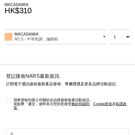
線上虛擬試妝
MACADAMIA
HK$310
官網限定​
瀏覽全部
Promotions
Add
Product
to
Actions
數量
差別
cart
熱賣產品
MACADAMIA
options
M1.5 - 中等色調，偏桃粉
登記接收NARS最新資訊
訂閱電子通訊接收最新產品發佈、專屬禮遇及更多品牌活動資訊
全新
LIGHT REFLECTING™ 原生光
亮肌卸妝油
我希望收到貴公司關於此品牌最新推廣活動資訊。
當點擊「遞交」後即表示您同意接受
條款和細則
、
Cookie政策
及
私隱政
策
。