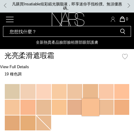
Skip
凡購買Insatiable炫彩緞光胭脂液，即享迷你手指粉撲。無須優惠
to
碼。
main
content
全新
產品
熱賣產品
選單"
QUA
0
OF
SEARCH
Nars
ITE
彩妝組合及禮品
全新
粉底
LIGHT REFLECTING™ 原生光
CATALOG
IN
亮肌卸妝油
CAR
全新
熱賣產品
臉部
臉頰
唇部
眼部
護膚
遮瑕膏
IS
化妝掃及工具
全新色調
LIGHT REFLECTING™ 原
光亮柔滑遮瑕霜
胭脂
生光幻彩蜜粉餅
臉部
Details
/zh/macadamia-
Item
View Full Details
唇膏
全新
INSATIABLE炫彩緞光胭脂液
radiant-
No.
19 種色調
creamy-
0607845012689_hk
concealer/0607845012689_hk.html
定妝蜜粉
臉頰
全新色調
AFTERGLOW 悅光唇彩​
Variations
瀏覽全部
全新
LIGHT REFLECTING™ 原生光
唇部
亮肌系列
線上購物禮遇
眼部
電子禮品卡
護膚