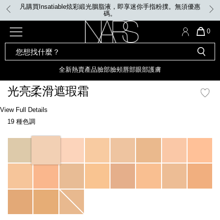
Skip
凡購買Insatiable炫彩緞光胭脂液，即享迷你手指粉撲。無須優惠
to
碼。
main
content
全新
產品
熱賣產品
選單"
QUA
0
OF
SEARCH
Nars
ITE
彩妝組合及禮品
全新
粉底
LIGHT REFLECTING™ 原生光
CATALOG
IN
亮肌卸妝油
CAR
全新
熱賣產品
臉部
臉頰
唇部
眼部
護膚
遮瑕膏
IS
化妝掃及工具
全新色調
LIGHT REFLECTING™ 原
光亮柔滑遮瑕霜
胭脂
生光幻彩蜜粉餅
臉部
Details
/zh/radiant-
Item
View Full Details
唇膏
全新
INSATIABLE炫彩緞光胭脂液
creamy-
No.
19 種色調
concealer/0607845013716_hk.html
0607845013716_hk
定妝蜜粉
臉頰
全新色調
AFTERGLOW 悅光唇彩​
Variations
瀏覽全部
全新
LIGHT REFLECTING™ 原生光
唇部
亮肌系列
線上購物禮遇
眼部
電子禮品卡
護膚