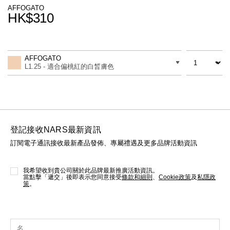
線上虛擬試妝
AFFOGATO
HK$310
官網限定​
瀏覽全部
Promotions
Add
Product
to
Actions
數量
差別
cart
熱賣產品
AFFOGATO
options
L1.25 - 適合偏桃紅的白晳膚色
登記接收NARS最新資訊
訂閱電子通訊接收最新產品發佈、專屬禮遇及更多品牌活動資訊
全新
LIGHT REFLECTING™ 原生光
亮肌卸妝油
我希望收到貴公司關於此品牌最新推廣活動資訊。
當點擊「遞交」後即表示您同意接受
條款和細則
、
Cookie政策
及
私隱政
策
。