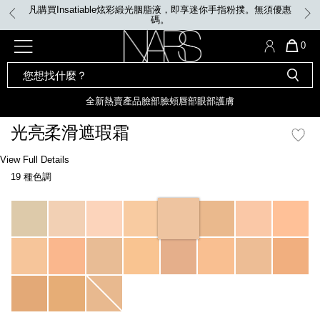
Skip
凡購買Insatiable炫彩緞光胭脂液，即享迷你手指粉撲。無須優惠
to
碼。
main
content
全新
產品
熱賣產品
選單"
QUA
0
OF
SEARCH
Nars
ITE
彩妝組合及禮品
全新
粉底
LIGHT REFLECTING™ 原生光
CATALOG
IN
亮肌卸妝油
CAR
全新
熱賣產品
臉部
臉頰
唇部
眼部
護膚
遮瑕膏
IS
化妝掃及工具
全新色調
LIGHT REFLECTING™ 原
光亮柔滑遮瑕霜
胭脂
生光幻彩蜜粉餅
臉部
Details
/zh/radiant-
Item
View Full Details
唇膏
全新
INSATIABLE炫彩緞光胭脂液
creamy-
No.
19 種色調
concealer/0607845013723_hk.html
0607845013723_hk
定妝蜜粉
臉頰
全新色調
AFTERGLOW 悅光唇彩​
Variations
瀏覽全部
全新
LIGHT REFLECTING™ 原生光
唇部
亮肌系列
線上購物禮遇
眼部
電子禮品卡
護膚