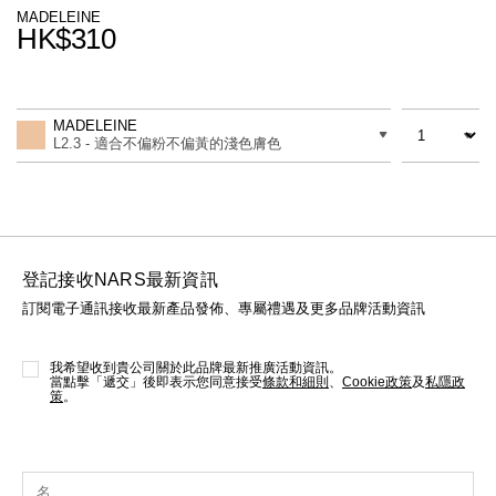
線上虛擬試妝
MADELEINE
HK$310
官網限定​
瀏覽全部
Promotions
Add
Product
to
Actions
數量
差別
cart
熱賣產品
MADELEINE
options
L2.3 - 適合不偏粉不偏黃的淺色膚色
登記接收NARS最新資訊
訂閱電子通訊接收最新產品發佈、專屬禮遇及更多品牌活動資訊
全新
LIGHT REFLECTING™ 原生光
亮肌卸妝油
我希望收到貴公司關於此品牌最新推廣活動資訊。
當點擊「遞交」後即表示您同意接受
條款和細則
、
Cookie政策
及
私隱政
策
。