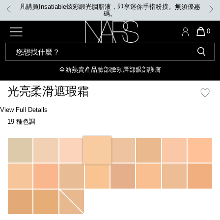
Skip
凡購買Insatiable炫彩緞光胭脂液，即享迷你手指粉撲。無須優惠
to
碼。
main
content
全新
產品
熱賣產品
選單"
QUA
0
OF
SEARCH
Nars
ITE
彩妝組合及禮品
全新
粉底
LIGHT REFLECTING™ 原生光
CATALOG
IN
亮肌卸妝油
CAR
全新
熱賣產品
臉部
臉頰
唇部
眼部
護膚
遮瑕膏
IS
化妝掃及工具
全新色調
LIGHT REFLECTING™ 原
光亮柔滑遮瑕霜
胭脂
生光幻彩蜜粉餅
臉部
Details
/zh/radiant-
Item
View Full Details
唇膏
全新
INSATIABLE炫彩緞光胭脂液
creamy-
No.
19 種色調
concealer/0607845013747_hk.html
0607845013747_hk
定妝蜜粉
臉頰
全新色調
AFTERGLOW 悅光唇彩​
Variations
瀏覽全部
全新
LIGHT REFLECTING™ 原生光
唇部
亮肌系列
線上購物禮遇
眼部
電子禮品卡
護膚