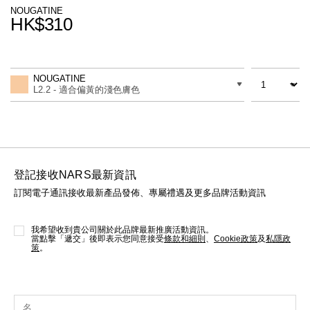
線上虛擬試妝
NOUGATINE
HK$310
官網限定​
瀏覽全部
Promotions
Add
Product
to
Actions
數量
差別
cart
熱賣產品
NOUGATINE
options
L2.2 - 適合偏黃的淺色膚色
登記接收NARS最新資訊
訂閱電子通訊接收最新產品發佈、專屬禮遇及更多品牌活動資訊
全新
LIGHT REFLECTING™ 原生光
亮肌卸妝油
我希望收到貴公司關於此品牌最新推廣活動資訊。
當點擊「遞交」後即表示您同意接受
條款和細則
、
Cookie政策
及
私隱政
策
。