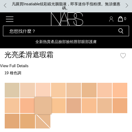
Skip
凡購買Insatiable炫彩緞光胭脂液，即享迷你手指粉撲。無須優惠
to
碼。
main
content
全新
產品
熱賣產品
選單"
QUA
0
OF
SEARCH
Nars
ITE
彩妝組合及禮品
全新
粉底
LIGHT REFLECTING™ 原生光
CATALOG
IN
亮肌卸妝油
CAR
全新
熱賣產品
臉部
臉頰
唇部
眼部
護膚
遮瑕膏
IS
化妝掃及工具
全新色調
LIGHT REFLECTING™ 原
光亮柔滑遮瑕霜
胭脂
生光幻彩蜜粉餅
臉部
Details
/zh/radiant-
Item
View Full Details
唇膏
全新
INSATIABLE炫彩緞光胭脂液
creamy-
No.
19 種色調
concealer/0607845013754_hk.html
0607845013754_hk
定妝蜜粉
臉頰
全新色調
AFTERGLOW 悅光唇彩​
Variations
瀏覽全部
全新
LIGHT REFLECTING™ 原生光
唇部
亮肌系列
線上購物禮遇
眼部
電子禮品卡
護膚