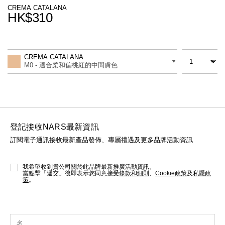
線上虛擬試妝
CREMA CATALANA
HK$310
官網限定​
瀏覽全部
Promotions
Add
Product
to
Actions
數量
差別
cart
熱賣產品
CREMA CATALANA
options
M0 - 適合柔和偏桃紅的中間膚色
登記接收NARS最新資訊
訂閱電子通訊接收最新產品發佈、專屬禮遇及更多品牌活動資訊
全新
LIGHT REFLECTING™ 原生光
亮肌卸妝油
我希望收到貴公司關於此品牌最新推廣活動資訊。
當點擊「遞交」後即表示您同意接受
條款和細則
、
Cookie政策
及
私隱政
策
。