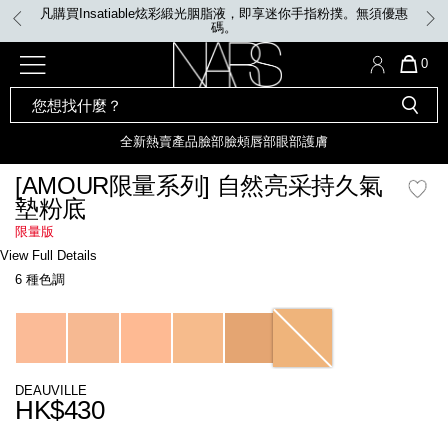
Skip
凡購買Insatiable炫彩緞光胭脂液，即享迷你手指粉撲。無須優惠
to
碼。
main
content
全新
產品
熱賣產品
選單"
QUA
0
OF
SEARCH
Nars
ITE
彩妝組合及禮品
全新
粉底
LIGHT REFLECTING™ 原生光
CATALOG
IN
亮肌卸妝油
CAR
全新
熱賣產品
臉部
臉頰
唇部
眼部
護膚
遮瑕膏
IS
化妝掃及工具
全新色調
LIGHT REFLECTING™ 原
[AMOUR限量系列] 自然亮采持久氣
胭脂
生光幻彩蜜粉餅
墊粉底
臉部
唇膏
全新
INSATIABLE炫彩緞光胭脂液
限量版
Details
/zh/%5Bamour%E9%99%90%E9%87%8F%E7%B3%BB%E5%88%97%5D-
Item
View Full Details
%E8%87%AA%E7%84%B6%E4%BA%AE%E9%87%87%E6%8C%81%E4%B
No.
定妝蜜粉
臉頰
全新色調
AFTERGLOW 悅光唇彩​
6 種色調
NARSHK000037_hk
瀏覽全部
Variations
全新
LIGHT REFLECTING™ 原生光
唇部
亮肌系列
線上購物禮遇
眼部
DEAUVILLE
HK$430
電子禮品卡
護膚
Promotions