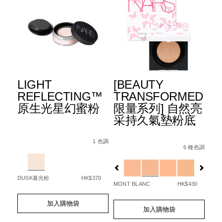
E
LIGHT
[BEAUTY
水
升
REFLECTING™
TRANSFORMED
霜
原生光星幻蜜粉
限量系列] 自然亮
3
采持久氣墊粉底
Details
Item
/zh/light-
Det
Ite
Details
Item
/zh/%5Bbeauty-
/194251146249_hk.html
No.
reflecting%E2%84%A2-
No.
 種色調
1 色調
No.
transformed%
6 種色調
0194251148588_hk
%E5%8E%9F%E7%94%9F%E5%85%89%E6
01
Variations
Var
NARZ10757_hk
%E8%87%AA%E
%9F%E5%85%89%E7%B7%8A%E7%B7%BB%E7%B2%BE%E8%8
Variations
50
DUSK暮光粉
HK$370
GOT
MONT BLANC
HK$430
Add
Product
Ad
Pro
Add
Product
to
Actions
to
Act
加入購物袋
to
Actions
cart
cart
加入購物袋
cart
options
opt
options