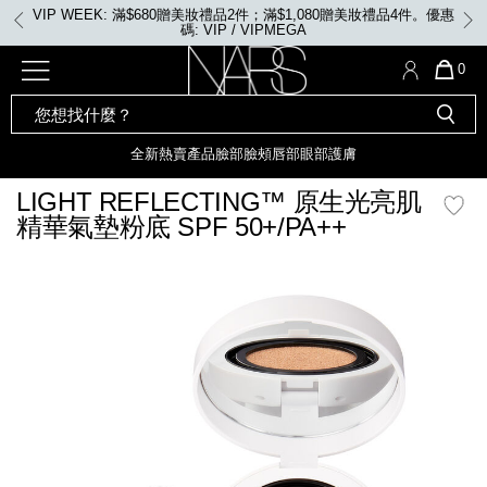
Skip
VIP WEEK: 滿$680贈美妝禮品2件；滿$1,080贈美妝禮品4件。優惠
to
碼: VIP / VIPMEGA
main
content
全新
產品
熱賣產品
選單"
QUA
0
OF
SEARCH
Nars
ITE
彩妝組合及禮品
全新
粉底
LIGHT REFLECTING™ 原生光
CATALOG
IN
亮肌卸妝油
CAR
全新
熱賣產品
臉部
臉頰
唇部
眼部
護膚
遮瑕膏
IS
化妝掃及工具
全新色調
LIGHT REFLECTING™ 原
LIGHT REFLECTING™ 原生光亮肌
胭脂
生光幻彩蜜粉餅
精華氣墊粉底 SPF 50+/PA++
臉部
唇膏
全新
INSATIABLE炫彩緞光胭脂液
mage
定妝蜜粉
臉頰
全新色調
AFTERGLOW 悅光唇彩​
瀏覽全部
全新
LIGHT REFLECTING™ 原生光
唇部
亮肌系列
線上購物禮遇
眼部
電子禮品卡
護膚