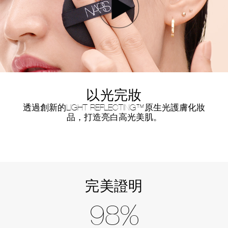
以光完妝
透過創新的LIGHT REFLECTING™原生光護膚化妝
品，打造亮白高光美肌。
完美證明
98%