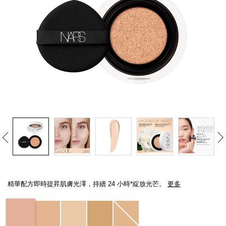
線上虛擬試妝
官網限定​
瀏覽全部
熱賣產品
全新
LIGHT REFLECTING™ 原生光
亮肌卸妝油
Details
/zh/light-
Item
reflecting%E2%84%A2-
No.
精華配方即時提昇肌膚光澤，持續 24 小時*綻放光芒。
更多
%E5%8E%9F%E7%94%9F%E5%85%89%E4%BA%AE%E8%82%8C%E7
NARZ10743_hk
spf-
50%2B%2Fpa%2B%2B/NARZ10743_hk.html
Variations