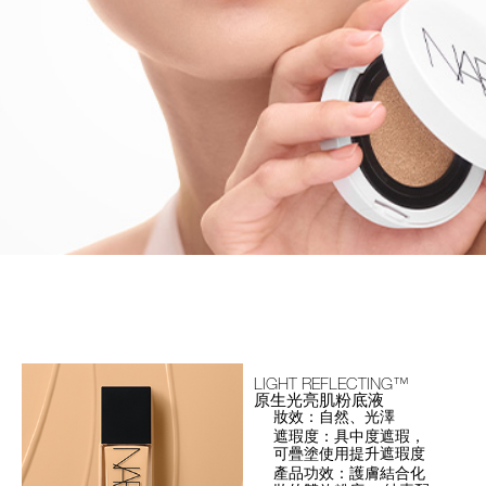
LIGHT REFLECTING™
原生光亮肌粉底液
妝效：自然、光澤
遮瑕度：具中度遮瑕，
可疊塗使用提升遮瑕度
產品功效：護膚結合化