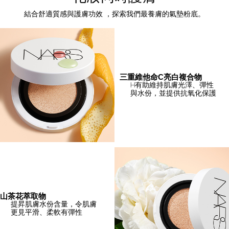
結合舒適質感與護膚功效 ，探索我們最養膚的氣墊粉底。
三重維他命C亮白複合物
H有助維持肌膚光澤、彈性
與水份，並提供抗氧化保護
山茶花萃取物
提昇肌膚水份含量，令肌膚
更見平滑、柔軟有彈性