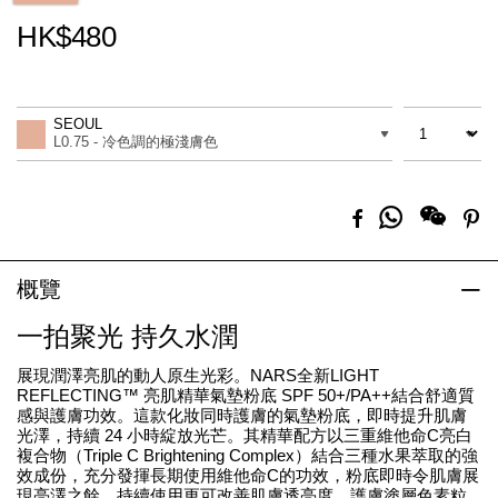
HK$480
Promotions
Add
Product
to
Actions
數量
差別
cart
SEOUL
options
L0.75 - 冷色調的極淺膚色
分
Facebook
Pi
享
到
Whatsapp
概覽
一拍聚光 持久水潤
展現潤澤亮肌的動人原生光彩。NARS全新LIGHT
REFLECTING™ 亮肌精華氣墊粉底 SPF 50+/PA++結合舒適質
感與護膚功效。這款化妝同時護膚的氣墊粉底，即時提升肌膚
光澤，持續 24 小時綻放光芒。其精華配方以三重維他命C亮白
複合物（Triple C Brightening Complex）結合三種水果萃取的強
效成份，充分發揮長期使用維他命C的功效，粉底即時令肌膚展
現亮澤之餘，持續使用更可改善肌膚透亮度。護膚塗層色素粒