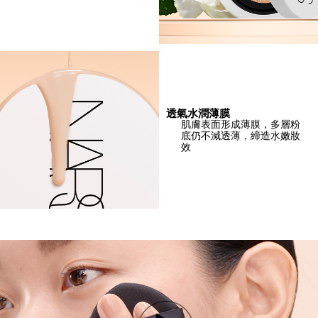
透氣水潤薄膜
肌膚表面形成薄膜，多層粉
底仍不減透薄，締造水嫩妝
效