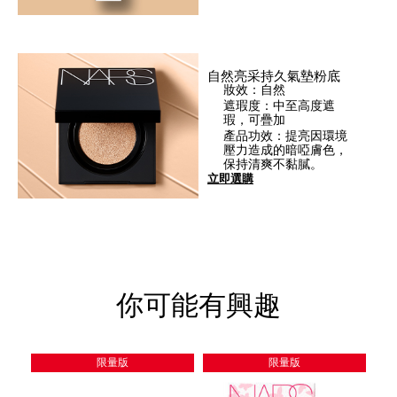
自然亮采持久氣墊粉底
妝效：自然
遮瑕度：中至高度遮
瑕，可疊加
產品功效：提亮因環境
壓力造成的暗啞膚色，
保持清爽不黏膩。
立即選購
你可能有興趣
限量版
限量版