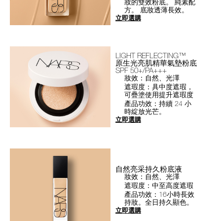
妝的雙效粉底。 純素配
方。 底妝透薄長效。
立即選購
LIGHT REFLECTING™
原生光亮肌精華氣墊粉底
SPF 50+/PA+++
妝效：自然、光澤
遮瑕度：具中度遮瑕，
可疊塗使用提升遮瑕度
產品功效：持續 24 小
時綻放光芒。
立即選購
自然亮采持久粉底液
妝效：自然、光澤
遮瑕度：中至高度遮瑕
產品功效：16小時長效
持妝。全日持久顯色。
立即選購