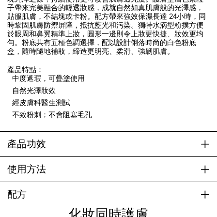
子帶來完美融合的輕透妝感，成就自然如真肌膚般的光澤感，
貼服肌膚，不結塊或卡粉。配方帶來強效保濕長達 24小時，同
時鞏固肌膚防禦屏障，抵抗藍光和污染。獨特水滴型粉撲方便
於眼周和鼻翼精準上妝，圓形一邊則令上妝更快捷、妝效更均
勻。粉底共有五種色調選擇，配以設計俐落時尚的白色粉底
盒，隨時隨地補妝，締造更明亮、柔滑、強韌肌膚。
產品特點：
中度遮瑕，可疊塗使用
自然光澤妝效
經皮膚科醫生測試
不致粉刺；不會阻塞毛孔
產品功效
使用方法
配方
化妝同時護膚