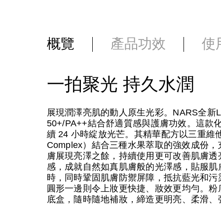
概覽
產品功效
使
一拍聚光 持久水潤
展現潤澤亮肌的動人原生光彩。NARS全新LIGH
50+/PA++結合舒適質感與護膚功效。
續 24 小時綻放光芒。其精華配方以三重維他命C亮白
Complex）結合三種水果萃取的強效成
膚展現亮澤之餘，持續使用更可改善肌膚透
感，成就自然如真肌膚般的光澤感，貼服肌膚
時，同時鞏固肌膚防禦屏障，抵抗藍光和污
圓形一邊則令上妝更快捷、妝效更均勻。粉
底盒，隨時隨地補妝，締造更明亮、柔滑、