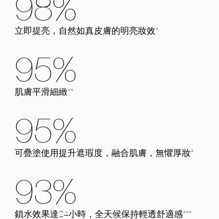
98%
立即提亮，自然如真皮膚的明亮妝效*
95%
肌膚平滑細緻**
95%
可疊塗使用提升遮瑕度，融合肌膚，無懼厚妝*
93%
鎖水效果達24小時，全天候保持輕透舒適感***