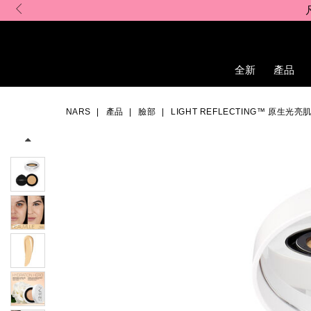
Skip
to
main
content
全新
產品
Details
/zh/light-
Item
Image
reflecting%E2%84%A2-
No.
NARS
產品
臉部
LIGHT REFLECTING™ 原生光亮肌
%E5%8E%9F%E7%94%9F%E5%85%89%E4%BA%AE%E8%82%
NARZ10746_hk
spf-
50%2B%2Fpa%2B%2B/NARZ10746_hk.html