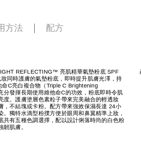
用方法
配方
T REFLECTING™ 亮肌精華氣墊粉底 SPF
這款化妝同時護膚的氣墊粉底，即時提升肌膚光澤，持
複合物（Triple C Brightening
份，充分發揮長期使用維他命C的功效，粉底即時令肌
亮度。護膚塗層色素粒子帶來完美融合的輕透妝
，不結塊或卡粉。配方帶來強效保濕長達 24小
染。獨特水滴型粉撲方便於眼周和鼻翼精準上妝，
底共有五種色調選擇，配以設計俐落時尚的白色粉
強韌肌膚。