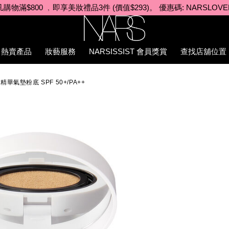
凡購物滿$980 ﹐即享美妝禮品4件 (價值$564)。優惠碼: DELUXE
Nars
熱賣產品
妝藝服務
NARSISSIST 會員獎賞
查找店舖位置
精華氣墊粉底 SPF 50+/PA++
8C%E7%B2%BE%E8%8F%AF%E6%B0%A3%E5%A2%8A%E7%B2