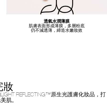
透氣水潤薄膜
肌膚表面形成薄膜，多層粉底
仍不減透薄，締造水嫩妝效
完妝
IGHT REFLECTING™原生光護膚化妝品，打
光美肌。