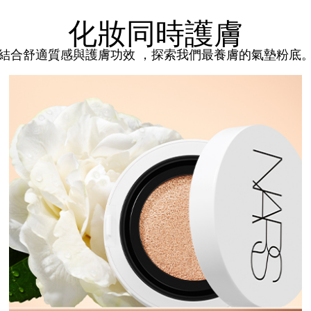
化妝同時護膚
結合舒適質感與護膚功效 ，探索我們最養膚的氣墊粉底