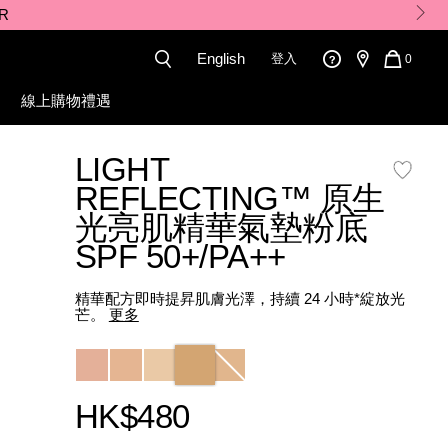
English
登入
QUANT
0
OF
ITEMS
線上購物禮遇
IN
CART
IS
LIGHT
%89%E5%BA%95-
REFLECTING™ 原生
光亮肌精華氣墊粉底
SPF 50+/PA++
精華配方即時提昇肌膚光澤，持續 24 小時*綻放光
芒。
更多
Variations
HK$480