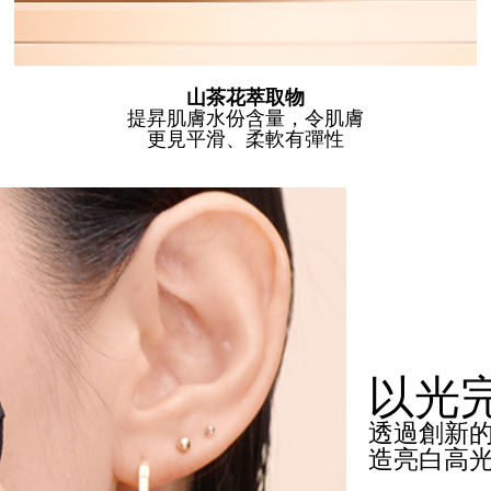
山茶花萃取物
提昇肌膚水份含量，令肌膚
更見平滑、柔軟有彈性
以光
透過創新的L
造亮白高