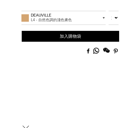
Promotions
Add
Product
to
Actions
數量
差別
DEAUVILLE
cart
L4 - 自然色調的淺色膚色
options
加入購物袋
分
Facebook
Pinte
享
到
Whatsapp