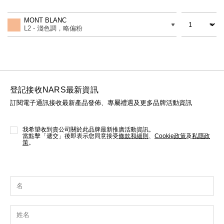
Add
Product
線上虛擬試妝
to
Actions
數量
差別
cart
MONT BLANC
官網限定​
options
瀏覽全部
L2 - 淺色調，略偏粉
熱賣產品
登記接收NARS最新資訊
訂閱電子通訊接收最新產品發佈、專屬禮遇及更多品牌活動資訊
我希望收到貴公司關於此品牌最新推廣活動資訊。
當點擊「遞交」後即表示您同意接受
條款和細則
、
Cookie政策
及
私隱政
策
。
全新
LIGHT REFLECTING™ 原生光
亮肌卸妝油