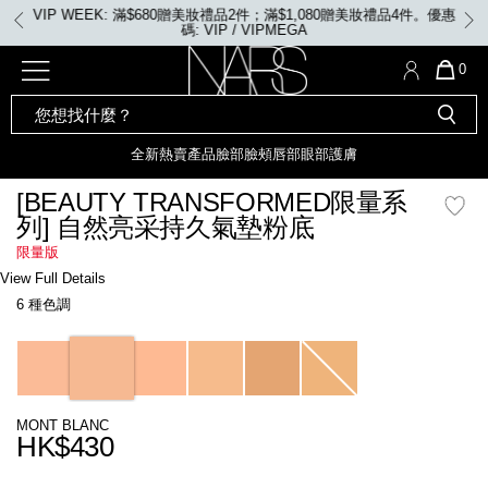
Skip
VIP WEEK: 滿$680贈美妝禮品2件；滿$1,080贈美妝禮品4件。優惠
to
碼: VIP / VIPMEGA
main
content
全新
產品
熱賣產品
選單"
QUA
0
OF
SEARCH
Nars
ITE
彩妝組合及禮品
全新
粉底
LIGHT REFLECTING™ 原生光
CATALOG
IN
亮肌卸妝油
CAR
全新
熱賣產品
臉部
臉頰
唇部
眼部
護膚
遮瑕膏
IS
化妝掃及工具
全新色調
LIGHT REFLECTING™ 原
[BEAUTY TRANSFORMED限量系
胭脂
生光幻彩蜜粉餅
列] 自然亮采持久氣墊粉底
臉部
唇膏
全新
INSATIABLE炫彩緞光胭脂液
限量版
Details
/zh/%5Bbeauty-
Item
View Full Details
transformed%E9%99%90%E9%87%8F%E7%B3%BB%E5%88%97%5D-
No.
定妝蜜粉
臉頰
全新色調
AFTERGLOW 悅光唇彩​
6 種色調
%E8%87%AA%E7%84%B6%E4%BA%AE%E9%87%87%E6%8C%81%E4%B
NARZ10757_hk
瀏覽全部
Variations
全新
LIGHT REFLECTING™ 原生光
唇部
亮肌系列
線上購物禮遇
眼部
MONT BLANC
HK$430
電子禮品卡
護膚
Promotions