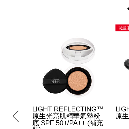
限量
列] 自然
LIGHT REFLECTING™
LIG
底
原生光亮肌精華氣墊粉
原生
底 SPF 50+/PA++ (補充