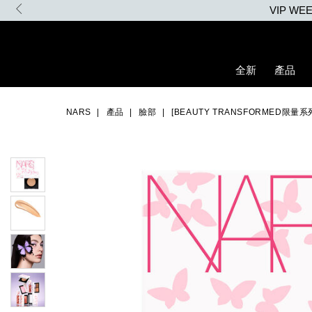
Skip
VIP W
to
main
content
全新
產品
Details
/zh/%5Bbeauty-
Item
Image
transformed%E9%99%90%E9%87%8F%E7%B3%BB%E5%88%97
No.
NARS
產品
臉部
[BEAUTY TRANSFORMED限
%E8%87%AA%E7%84%B6%E4%BA%AE%E9%87%87%E6%8C%81
NARZ10759_hk