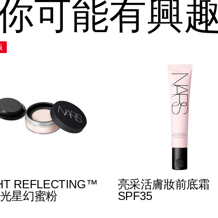
你可能有興
版
HT REFLECTING™
亮采活膚妝前底霜
光星幻蜜粉
SPF35