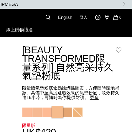
IPMEGA
English
登入
QUANT
0
OF
ITEMS
線上購物禮遇
IN
CART
IS
[BEAUTY
NARZ10759_hk.html
TRANSFORMED限
量系列] 自然亮采持久
氣墊粉底
限量版氣墊粉底盒點綴蝴蝶圖案，方便隨時隨地補
妝。具備中至高度遮瑕效果的氣墊粉底，妝效持久
達16小時，可隨時為你提供防護。
更多
Variations
限量版