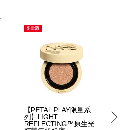
趣
限量版
【PETAL PLAY限量系
LIGHT
列】LIGHT
生光保
REFLECTING™原生光