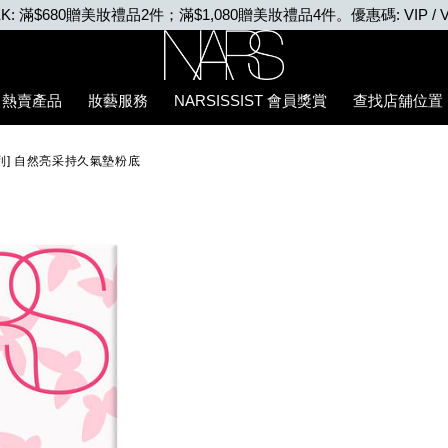
EEK: 滿$680贈美妝禮品2件；滿$1,080贈美妝禮品4件。優惠碼: VIP / V
Nars
熱賣產品
妝藝服務
NARSISSIST 會員獎賞
查找店舖位置
%5D-
量系列] 自然亮采持久氣墊粉底
%E4%B9%85%E6%B0%A3%E5%A2%8A%E7%B2%89%E5%BA%95/