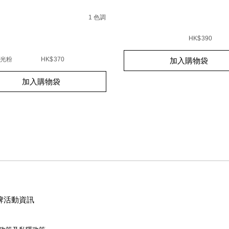
2%8A%E7%B2%89%E5%BA%95spf50-
7%5D-
s
t-
E4%B9%85%E6%B0%A3%E5%A2%8A%E7%B2%89%E5%BA
cting%E2%84%A2-
1 色調
8E%9F%E7%94%9F%E5%85%89%E6%98%9F%E5%B9%BB%E
51148588_hk
ions
Details
/zh/radiance-
Item
%BA%AE%E8%82%8C%E7%B2%BE%E8%8F%AF%E6%B0%
primer-
No.
HK$390
spf-
0607845022312_hk
Add
Product
35/0607845022312_hk.html
暮光粉
HK$370
加入購物袋
to
Actions
cart
/194251143910_hk.html
t
options
加入購物袋
s
s
牌活動資訊