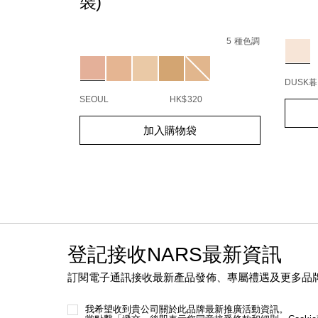
裝)
pf-
%E9%87%87%E6%8C%81%E4%B9%85%E6%B0%A3%E5%A
%5Bamour%E9%99%90%E9%87%8F%E7%B3%BB%E5%88%9
Detail
/zh/ligh
Item
87%AA%E7%84%B6%E4%BA%AE%E9%87%87%E6%8C%81%
refle
No.
6 種色調
Details
/zh/light-
Item
/P5880_hk.html
%E5%
01942
Variat
reflecting%E2%84%A2-
No.
5 種色調
%E5%8E%9F%E7%94%9F%E5%85%89%E4
194251143910_hk
Variations
spf-
50%2B%2Fpa%2B%2B-
DUSK
-
%28%E8%A3%9C%E5%85%85%E8%A3%9D%29
SEOUL
HK$320
Add
Produc
to
Action
Add
Product
cart
加入購物袋
to
Actions
option
cart
options
登記接收NARS最新資訊
訂閱電子通訊接收最新產品發佈、專屬禮遇及更多品
我希望收到貴公司關於此品牌最新推廣活動資訊。