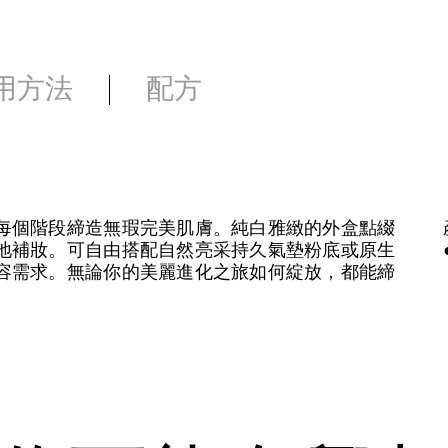
用方法
配方
每個階段締造無瑕完美肌膚。純白雅緻的外盒點綴
地補妝。可自由搭配自然亮采持久氣墊粉底或原生
容需求。無論你的美麗進化之旅如何綻放，都能締