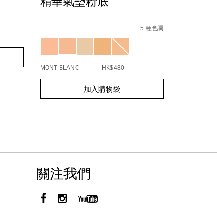
精華氣墊粉底
%95/NARZ10735_hk.html
Details
/zh/%E3%80%90petal-
Item
8%9C%9C%E7%B2%89/0194251148588_hk.html
play%E9%99%90%E9%87%8F%E7%B3%BB%E5%
No.
Details
/zh/light-
Item
5 種色調
A3%E5%A2%8A%E7%B2%89%E5%BA%95-
reflecting%E2%84%A2%E5%8E%9F%E7%94%
NARZ10798_hk
reflect
No.
Variations
01942510
Add
Product
to
Actions
cart
MONT BLANC
HK$480
options
Add
Product
加入購物袋
to
Actions
cart
options
關注我們