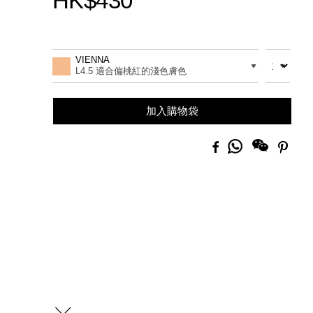
HK$430
Promotions
Add
Product
to
Actions
數量
差別
VIENNA
cart
L4.5 適合偏桃紅的淺色膚色
options
加入購物袋
分
Facebook
Pinte
享
到
Whatsapp