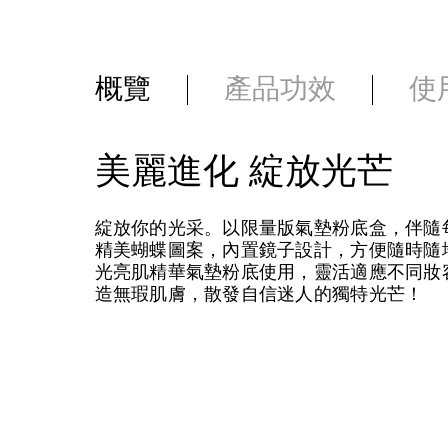
概覽
產品功效
使
美麗進化 綻放光芒
綻放你的光采。以限量版氣墊粉底盒，伴隨
精美蝴蝶圖案，內置鏡子設計，方便隨時隨
光亮肌精華氣墊粉底使用，靈活適應不同妝
造無瑕肌膚，散發自信迷人的獨特光芒！