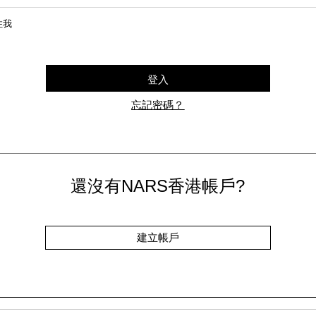
住我
登入
忘記密碼？
還沒有NARS香港帳戶?
建立帳戶