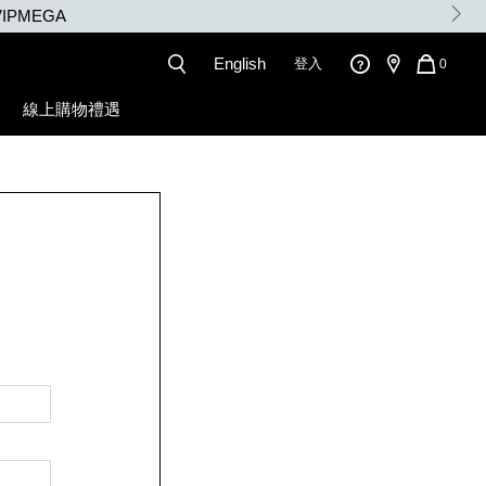
IPMEGA
English
登入
QUANT
0
OF
ITEMS
線上購物禮遇
IN
CART
IS