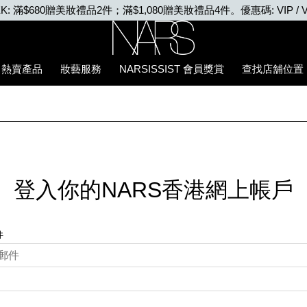
EEK: 滿$680贈美妝禮品2件；滿$1,080贈美妝禮品4件。優惠碼: VIP / V
Nars
熱賣產品
妝藝服務
NARSISSIST 會員獎賞
查找店舖位置
登入你的NARS香港網上帳戶
件