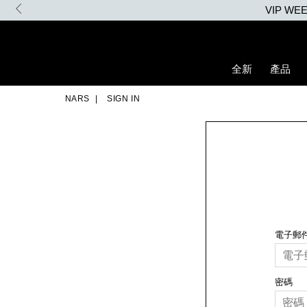
Skip
VIP W
to
main
content
全新
產品
NARS
SIGN IN
電子郵
密碼