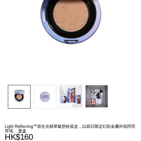
線上虛擬試妝
官網限定​
瀏覽全部
熱賣產品
全新
LIGHT REFLECTING™ 原生光
亮肌卸妝油
Details
/zh/%5B%E7%AF%80%E6%97%A5%E9%99%90%E9%87%8F%E7%89%8
Item
cosmic-
No.
Light Reflecting™原生光精華氣墊粉底盒，以節日限定幻彩金屬外殼閃亮
light-
999NAC0000280_hk
登場。
更多
reflecting%E2%84%A2%E5%8E%9F%E7%94%9F%E5%85%89%E7%B2
HK$160