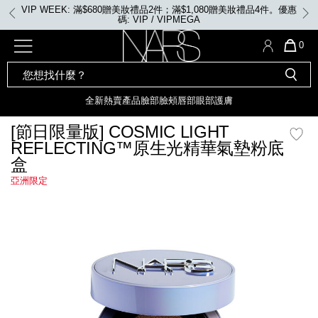
Skip
VIP WEEK: 滿$680贈美妝禮品2件；滿$1,080贈美妝禮品4件。優惠
to
碼: VIP / VIPMEGA
main
content
全新
產品
熱賣產品
選單"
QUA
0
OF
SEARCH
Nars
ITE
彩妝組合及禮品
全新
粉底
LIGHT REFLECTING™ 原生光
CATALOG
IN
亮肌卸妝油
CAR
全新
熱賣產品
臉部
臉頰
唇部
眼部
護膚
遮瑕膏
IS
化妝掃及工具
全新色調
LIGHT REFLECTING™ 原
[節日限量版] COSMIC LIGHT
胭脂
生光幻彩蜜粉餅
REFLECTING™原生光精華氣墊粉底
臉部
盒
唇膏
全新
INSATIABLE炫彩緞光胭脂液
亞洲限定
定妝蜜粉
臉頰
全新色調
AFTERGLOW 悅光唇彩​
mage
瀏覽全部
全新
LIGHT REFLECTING™ 原生光
唇部
亮肌系列
線上購物禮遇
眼部
電子禮品卡
護膚