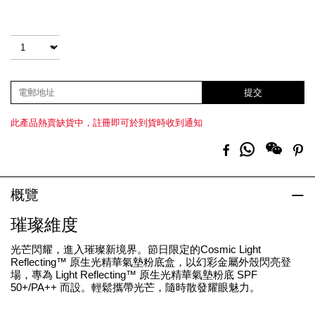
Promotions
Add
Product
to
Actions
數量
cart
options
提交
此產品熱賣缺貨中，註冊即可於到貨時收到通知
分
Facebook
Pi
享
到
Whatsapp
概覽
璀璨維度
光芒閃耀，進入璀璨新境界。節日限定的Cosmic Light
Reflecting™ 原生光精華氣墊粉底盒，以幻彩金屬外殼閃亮登
場，專為 Light Reflecting™ 原生光精華氣墊粉底 SPF
50+/PA++ 而設。輕鬆攜帶光芒，隨時散發耀眼魅力。