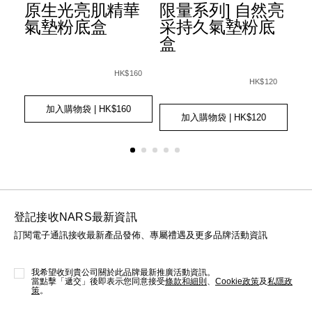
原生光亮肌精華
限量系列] 自然亮
氣
氣墊粉底盒
采持久氣墊粉底
sh-
盒
05522_hk.html
90
Det
Ite
Details
Item
/zh/light-
Var
No.
607845018308_hk.html
Details
Item
/zh/%5Bbeauty-
No.
reflecting%E2%84%A2-
HK$160
01
No.
transformed%
HK$120
999NAC0000245_hk
%E5%8E%9F%E7%94%9F%E5%85%89%E
Ad
Pro
Add
Product
0194251147161_hk
%E8%87%AA%E
to
Act
Add
Product
to
Actions
cart
加入購物袋
| HK$160
to
Actions
cart
加入購物袋
| HK$120
opt
cart
options
options
登記接收NARS最新資訊
訂閱電子通訊接收最新產品發佈、專屬禮遇及更多品牌活動資訊
我希望收到貴公司關於此品牌最新推廣活動資訊。
當點擊「遞交」後即表示您同意接受
條款和細則
、
Cookie政策
及
私隱政
策
。