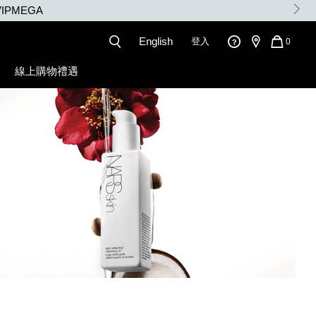
English
登入
QUANT
0
OF
ITEMS
線上購物禮遇
IN
CART
IS