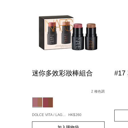
迷你多效彩妝棒組合
#1
Details
/zh/%E8%BF%B7%E4%BD%A0%E5%A4%9A%
Item
No.
2 種色調
194251159546_hk
Variations
Detail
/zh/%2
Item
%E5%
No.
999NA
Add
Produc
DOLCE VITA / LAGUNA
HK$260
to
Action
cart
Add
Product
option
加入購物袋
to
Actions