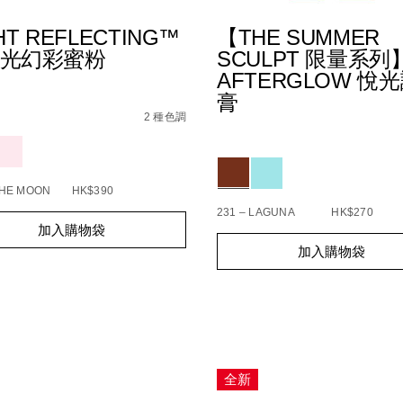
HT REFLECTING™
【THE SUMMER
光幻彩蜜粉
SCULPT 限量系列
AFTERGLOW 悅
膏
s
t-
4%9F%E5%85%89%E4%BA%AE%E8%82%8C%E8%83%AD%E8%
cting%E2%84%A2-
2 種色調
Details
/zh/%E3%80%90the-
Item
8E%9F%E7%94%9F%E5%85%89%E5%B9%BB%E5%BD%A9%E
1170893_hk
ions
summer-
No.
sculpt-
194251160719_hk
Variations
%E9%99%90%E9%87%8F%E
%E6%82%85%E5%85%89%E
THE MOON
HK$390
231 – LAGUNA
HK$270
t
加入購物袋
s
Add
Product
加入購物袋
to
Actions
s
cart
options
全新