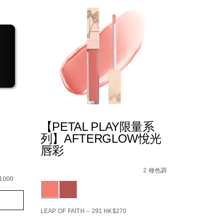
【PETAL PLAY限量系
列】AFTERGLOW悅光
唇彩
4%E5%90%88/194251159546_hk.html
Details
/zh/%E3%80%90petal-
Item
play%E9%99%90%E9%87%8F%E7%B3%BB%E5%8
No.
2 種色調
194251159270_hk
$1000
Variations
LEAP OF FAITH – 291
HK$270