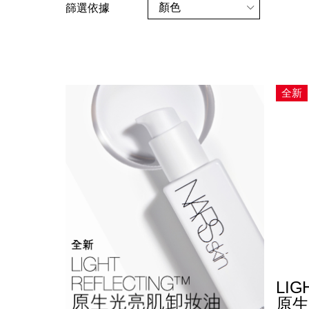
顏色
篩選依據
全新
LIG
原生