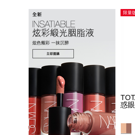
限量
TOT
惑眼
Detail
/zh/tota
Item
sedu
No.
19425
Variat