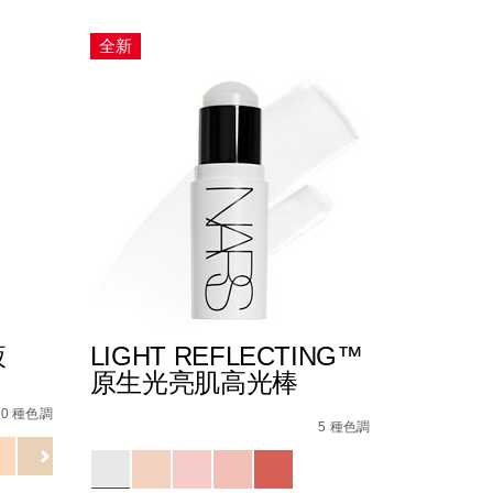
全新
液
LIGHT REFLECTING™
原生光亮肌高光棒
%B6%E9%9C%A7%E5%85%89%E6%8C%81%E4%B9%85%E7%
Details
/zh/light-
Item
20 種色調
%AD%86%E7%B5%84%E5%90%88/194251160603_hk.htm
reflecting%E2%84%A2%E5%8E%9F%E7%94%9
No.
5 種色調
194251149103_hk
Variations