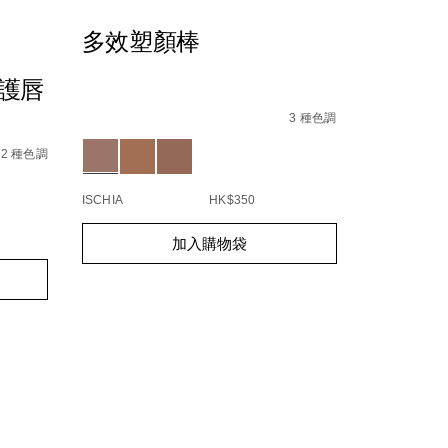
多效塑顏棒
】
光護唇
Details
/zh/%E5%A4%9A%E6%95%88%E5%A1%91%E9%A
Item
No.
3 種色調
84%82/194251156705_hk.html
194251160542_hk
Variations
8%9C%9C%E7%B2%89/194251170893_hk.html
2 種色調
7%B3%BB%E5%88%97%E3%80%91afterglow-
8%AD%B7%E5%94%87%E8%86%8F/194251160719_hk.ht
ISCHIA
HK$350
Add
Product
加入購物袋
to
Actions
cart
options