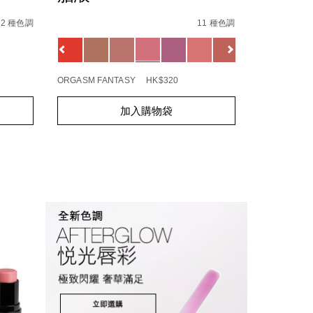
Details
/zh/insatiable%E7%82%AB%E5%BD%A9%E7%
Item
No.
2 種色調
11 種色調
E5%85%89%E5%B9%BB%E5%BD%A9%E8%9C%9C%E7%B2%8
194251171258_hk
Variations
4%BA%AE%E8%82%8C%E5%8D%B8%E5%A6%9D%E6%B2%B9
ORGASM FANTASY
HK$320
Add
Product
加入購物袋
to
Actions
cart
options