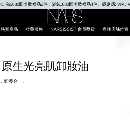
VIP WEEK: 任何購物即享2X積分、滿$2,000更享3X積分
Nars
熱賣產品
妝藝服務
NARSISSIST 會員獎賞
查找店舖位置
原生光亮肌卸妝油
，卸養合一。