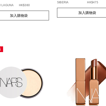
SIBERIA
HK$475
/ LAGUNA
HK$380
Add
Product
t
加入購物袋
to
Actions
加入購物袋
s
cart
options
s
版