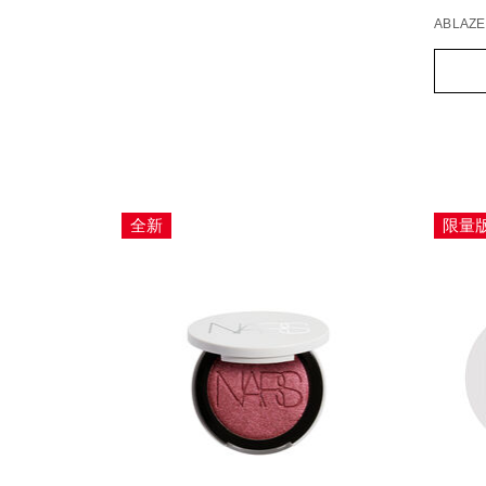
ABLAZE
Add
Produc
to
Action
cart
option
全新
限量