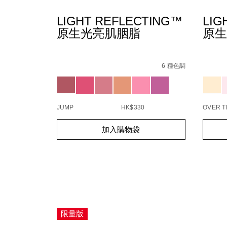
LIGHT REFLECTING™
LIG
原生光亮肌胭脂
原生
Details
/zh/light-
Item
Detail
/zh/ligh
Item
reflecting%E2%84%A2%E5%8E%9F%E7%9
No.
refle
No.
6 種色調
194251156705_hk
%E5%
19425
Variations
Variat
JUMP
HK$330
OVER 
Add
Product
Add
Produc
加入購物袋
to
Actions
to
Action
cart
cart
options
option
限量版