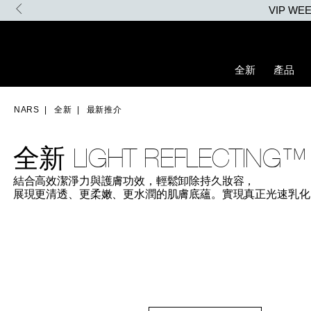
Skip
to
main
content
全新
產品
NARS
全新
最新推介
全新
LIGHT REFLECTING™
結合高效潔淨力與護膚功效，
輕鬆卸除持久妝容，
展現更清透、更柔嫩、
更水潤的肌膚底蘊。
實現真正光速乳化