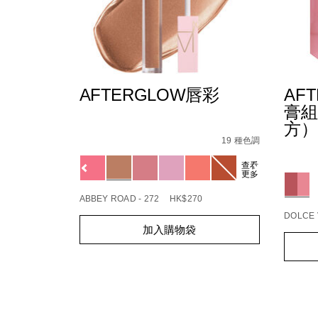
AFTERGLOW唇彩
AF
膏組
方）
Details
/zh/afterglow%E5%94%87%E5%BD%A9/19425
Item
No.
19 種色調
Detail
/zh/
Item
194251172248_hk
Variations
No.
查看
19425
Variat
更多
ABBEY ROAD - 272
HK$270
DOLCE V
Add
Product
加入購物袋
to
Actions
Add
Produc
cart
to
Action
options
cart
option