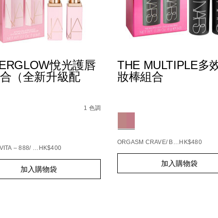
TERGLOW悅光護唇
THE MULTIPLE多
合（全新升級配
妝棒組合
1172248_hk.html
Details
/zh/the-
Item
s
afterglow%E6%82%85%E5%85%89%E8%AD%B7%E5%94%
multiple%E5%A4%9A%E6
No.
1 色調
194251160610_hk
Variations
1160399_hk
ions
ORGASM CRAVE/ BAD HABIT
HK$480
ITA – 888/ STARGAZE – 236
HK$400
Add
Product
t
加入購物袋
to
Actions
加入購物袋
s
cart
options
s