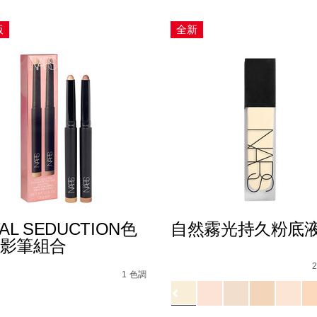
版
全新
AL SEDUCTION色
自然霧光持久粉底
影筆組合
Details
/zh/%E8%87%AA%E7%84
Item
s
l-
No.
ction%E8%89%B2%E6%83%91%E7%9C%BC%E5%BD%B1%E7
1 色調
194251155135_hk
Variations
1160603_hk
ions
查看
更多