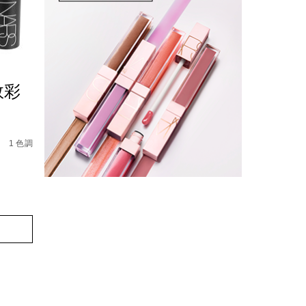
效彩
87%E8%86%8F%E7%B5%84%E5%90%88%EF%BC%88%E5%8
%95%88%E5%BD%A9%E5%A6%9D%E6%A3%92%E7%B5%84%E
1 色調