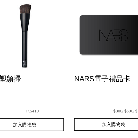
7 塑顏掃
NARS電子禮品卡
E6%95%88%E5%BD%A9%E5%A6%9D%E6%A3%92%E7%B5%8
s
317-
A1%91%E9%A1%8F%E6%8E%83/999NAC0000288_hk.html
HK$410
$300/ $500/ 
C0000288_hk
t
加入購物袋
加入購物袋
s
s