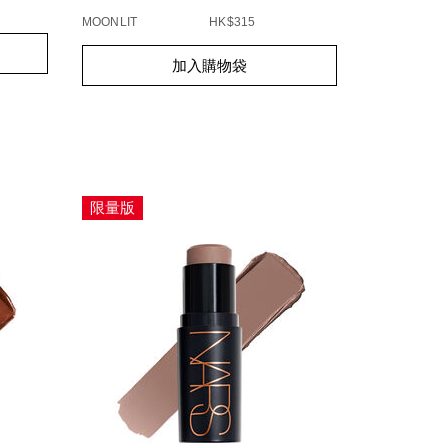
MOONLIT
HK$315
Add
Product
加入購物袋
to
Actions
cart
options
限量版