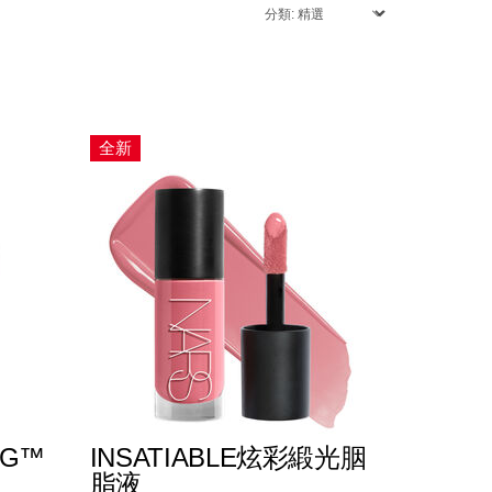
全新
NG™
INSATIABLE炫彩緞光胭
脂液