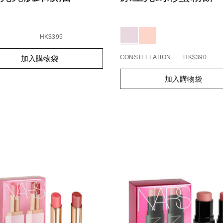
Details
/zh/light-
Item
reflecting%E2%84%A2-
No.
%E5%8E%9F%E7%94%9F%
194251168692_hk
Variations
s
t-
ecting%E2%84%A2%E5%8E%9F%E7%94%9F%E5%85%89%E
HK$395
C0000300_hk
t
CONSTELLATION
HK$390
加入購物袋
s
Add
Product
s
加入購物袋
to
Actions
cart
options