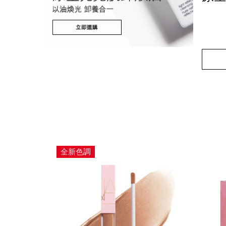
Detail
/zh/ligh
Item
refl
No.
999NA
Add
Produc
to
Action
cart
option
全新色調