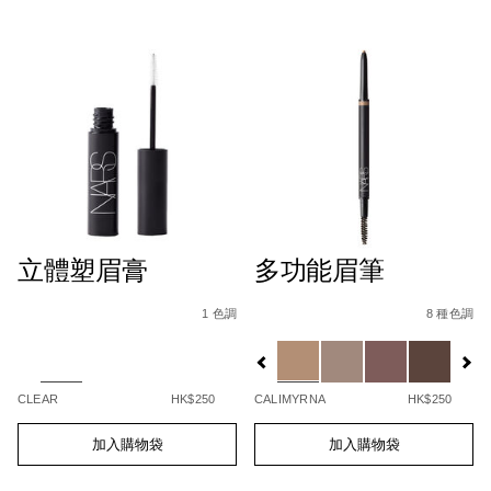
線上虛擬試妝
官網限定​
瀏覽全部
熱賣產品
立體塑眉膏
多功能眉筆
Details
Item
/zh/%E7%AB%8B%E9%AB%94%E5%A1%91%E
Details
Item
/zh/calimyrna-
No.
No.
brow-
1 色調
8 種色調
0194251144221_hk
0607845011293_hk
perfector/0607
全新
LIGHT REFLECTING™ 原生光
Variations
Variations
亮肌卸妝油
CLEAR
HK$250
CALIMYRNA
HK$250
Add
Product
Add
Product
加入購物袋
加入購物袋
to
Actions
to
Actions
cart
cart
options
options