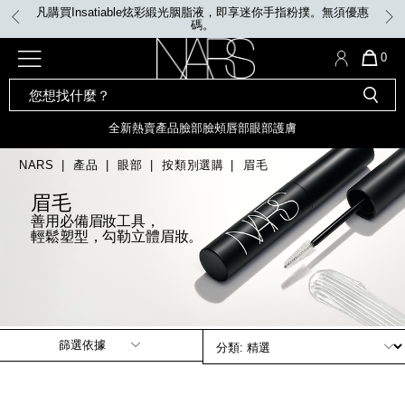
Skip
凡購買Insatiable炫彩緞光胭脂液，即享迷你手指粉撲。無須優惠
to
碼。
main
content
全新
產品
熱賣產品
選單"
QUA
0
OF
SEARCH
Nars
ITE
彩妝組合及禮品
全新
粉底
LIGHT REFLECTING™ 原生光
CATALOG
IN
亮肌卸妝油
CAR
全新
熱賣產品
臉部
臉頰
唇部
眼部
護膚
遮瑕膏
IS
化妝掃及工具
全新色調
LIGHT REFLECTING™ 原
NARS
產品
眼部
按類別選購
眉毛
胭脂
生光幻彩蜜粉餅
臉部
眉毛
唇膏
全新
INSATIABLE炫彩緞光胭脂液
善用必備眉妝工具，
輕鬆塑型，勾勒立體眉妝。
定妝蜜粉
臉頰
全新色調
AFTERGLOW 悅光唇彩​
瀏覽全部
全新
LIGHT REFLECTING™ 原生光
唇部
亮肌系列
線上購物禮遇
篩選依據
眼部
電子禮品卡
護膚