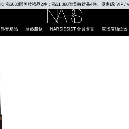
EEK: 滿$680贈美妝禮品2件；滿$1,080贈美妝禮品4件。優惠碼: VIP / V
Nars
熱賣產品
妝藝服務
NARSISSIST 會員獎賞
查找店舖位置