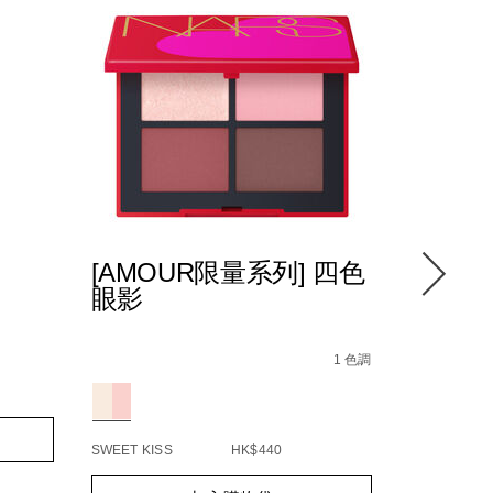
[AMOUR限量系列] 四色
溫和無
眼影
Details
/zh/%5Bamour%E9%99%90%E9%87%8F%E7%B
Item
%E5%9B%9B%E8%89%B2%E7%9C%BC%E5%BD%B
No.
1 色調
Details
/zh/gentle-
Item
0194251146522_hk
Variations
94251005522_hk.html
oil-
No.
442_hk.html
free-
06078450
Add
Product
eye-
C0000245_hk.html
to
Actions
makeup-
SWEET KISS
HK$440
cart
remover/0
options
Add
Product