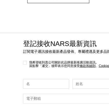
cart
options
登記接收NARS最新資訊
訂閱電子通訊接收最新產品發佈、專屬禮遇及更多品
我希望收到貴公司關於此品牌最新推廣活動資訊。
當點擊「遞交」後即表示您同意接受
條款和細則
、
Cooki