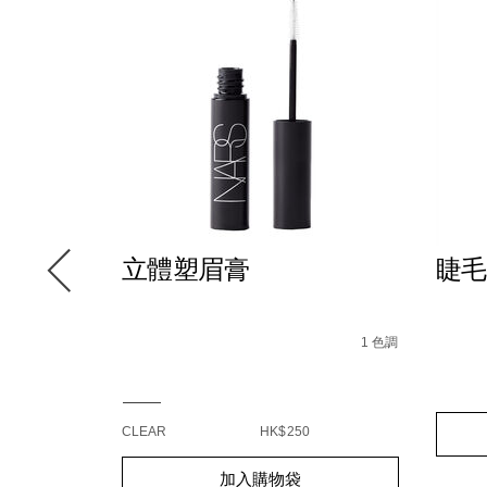
TING原
立體塑眉膏
睫毛
Details
/zh/%E7%AB%8B%E9%AB%94%E5%A1%91%E
Item
No.
1 色調
0194251144221_hk
Variations
Detail
/zh/ey
Item
t-
curler-
No.
B0%A3%E5%A2%8A%E7%B2%89%E5%BA%95%E7%9B%92/
1039480_hk.html
cting%E5%8E%9F%E7%94%9F%E5%85%89%E4%BF%9D%E6
eyelas
06078
Add
Produc
curler
BA%AE%E8%82%8C%E7%B2%BE%E8%8F%AF%E6%B0%A3
CLEAR
HK$250
to
Action
cart
Add
Product
option
加入購物袋
to
Actions