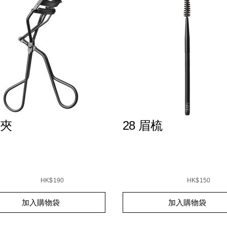
夾
28 眉梳
7%9C%89%E8%86%8F/0194251144221_hk.html
s
elash-
Details
/zh/28-
Item
%E7%9C%89%E6%A2%B3/01
No.
HK$190
HK$150
0194251151922_hk.html
%BF%95%E6%B7%A8%E8%86%9A%E6%B0%B4/0194251039
h-
45018308_hk
0194251005522_hk
t
Add
Product
/0607845018308_hk.html
%E5%A2%8A%E7%B2%89%E5%BA%95%E7%9B%92/999NA
加入購物袋
加入購物袋
s
to
Actions
cart
s
options