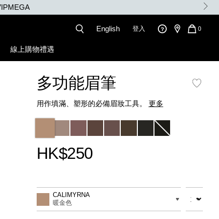
IPMEGA
English
登入
QUANT
0
OF
ITEMS
線上購物禮遇
IN
CART
IS
多功能眉筆
用作填滿、塑形的必備眉妝工具。
更多
Variations
HK$250
Promotions
Add
Product
to
Actions
數量
差別
CALIMYRNA
cart
暖金色
options