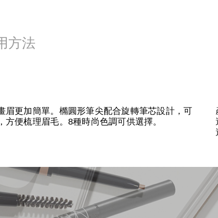
用方法
畫眉更加簡單。橢圓形筆尖配合旋轉筆芯設計，可
，方便梳理眉毛。8種時尚色調可供選擇。