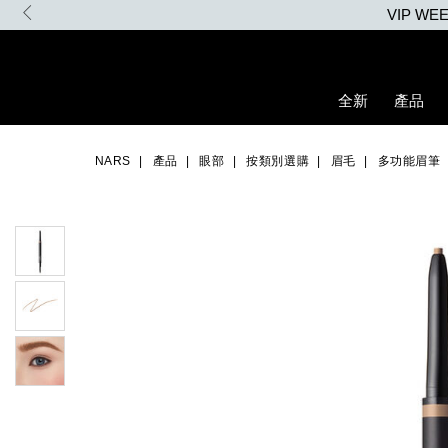
Skip
VIP W
to
main
content
全新
產品
Details
/zh/calimyrna-
Item
Image
brow-
No.
NARS
產品
眼部
按類別選購
眉毛
多功能眉筆
perfector/0607845011293_hk.html
0607845011293_hk