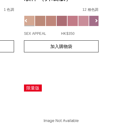
9%E8%83%AD%E8%84%82%E6%B6%B2/194251171258_hk.
Details
/zh/the-
Item
%95%88%E5%BD%A9%E5%A6%9D%E6%A3%92%E7%B5%84%E
multiple/194251146249_hk.html
No.
1 色調
12 種色調
194251146249_hk
Variations
SEX APPEAL
HK$350
Add
Product
加入購物袋
to
Actions
cart
options
限量版