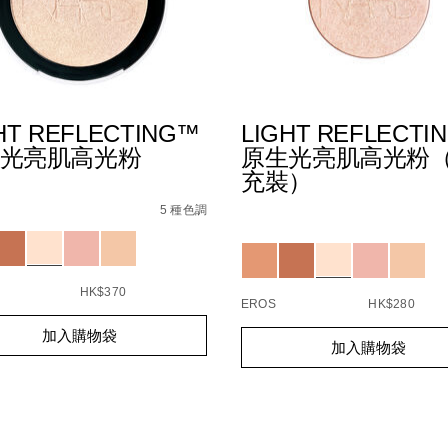
HT REFLECTING™
LIGHT REFLECTI
光亮肌高光粉
原生光亮肌高光粉
充裝）
8F%8A%E7%8F%A0%E5%85%89%E8%83%AD%E8%84%82%E7
s
t-
Details
/zh/light-
Item
ecting%E2%84%A2%E5%8E%9F%E7%94%9F%E5%85%89%E
5 種色調
reflecting%E2%84%A2
No.
1146041_hk
ions
194251150338_hk
Variations
HK$370
EROS
HK$280
t
Add
Product
加入購物袋
s
加入購物袋
to
Actions
cart
s
options