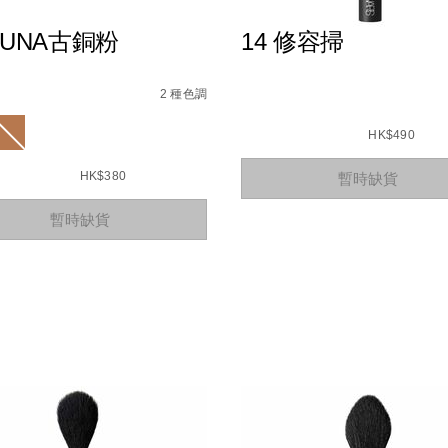
GUNA古銅粉
14 修容掃
s
aguna%E5%8F%A4%E9%8A%85%E7%B2%89/999NAC0000155
9%80%8F%E4%BA%AE%E8%83%AD%E8%84%82%E6%B6%B2/01
2 種色調
C0000155_hk
ions
Details
/zh/14-
Item
%E4%BF%AE%E5%AE%B9%E
No.
HK$490
0194251005256_hk
Add
Product
HK$380
暫時缺貨
to
Actions
cart
t
options
暫時缺貨
s
s