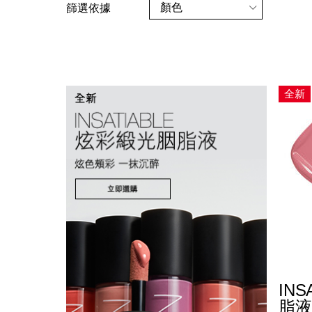
顏色
篩選依據
全新
IN
脂液