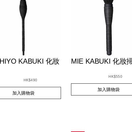
HIYO KABUKI 化妝
MIE KABUKI 化妝
Details
/zh/mie-
Item
s
chiyo-
1005317_hk.html
kabuki-
No.
HK$550
-
HK$490
%E5%8C%96%E5%A6%9D%E6
0194251009346_hk
8C%96%E5%A6%9D%E6%8E%83/0194251005584_hk.html
51005584_hk
Add
Product
t
加入購物袋
to
Actions
加入購物袋
s
cart
options
s