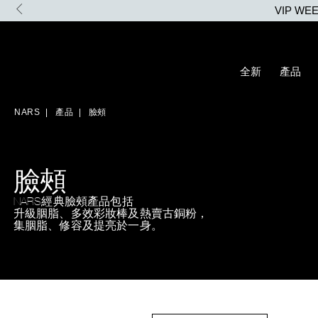
Skip
VIP W
to
main
content
全新
產品
NARS
產品
臉頰
臉頰
NARS經典臉頰產品包括
升級胭脂、多效彩妝棒及熱賣古銅粉，
集胭脂、修容及提亮於一身。