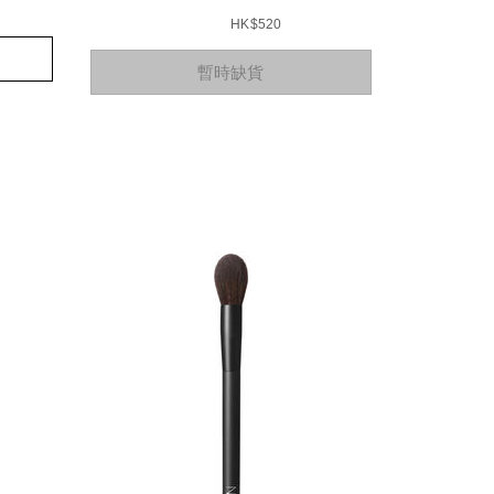
HK$520
Add
Product
暫時缺貨
to
Actions
cart
options