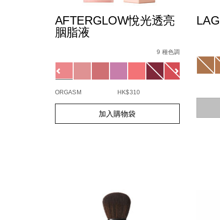
AFTERGLOW悅光透亮
LA
胭脂液
Detail
/zh/l
Item
Details
/zh/afterglow%E6%82%85%E5%85%89%E
Item
No.
No.
9 種色調
999NA
Variat
0194251132020_hk
Variations
ORGASM
HK$310
Add
Produc
Add
Product
to
Action
加入購物袋
to
Actions
cart
cart
option
options