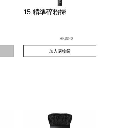
15 精準碎粉掃
_hk.html
94251132020_hk.html
Details
/zh/15-
Item
6%8E%83/0194251005256_hk.html
%E7%B2%BE%E6%BA%96%E7%A2%8E%E7%B2%8
No.
HK$340
0194251005287_hk
Add
Product
加入購物袋
to
Actions
cart
options