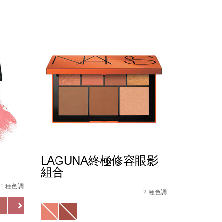
LAGUNA終極修容眼影
組合
/0194251144252_hk.html
/0194251140506_hk.html
Details
/zh/laguna%E7%B5%82%E6%A5%B5%E4%BF%
Item
31 種色調
No.
2 種色調
2%B9%E5%A5%97%E8%A3%9D/0999NAC0000143_hk.h
999NAC0000205_hk
Variations