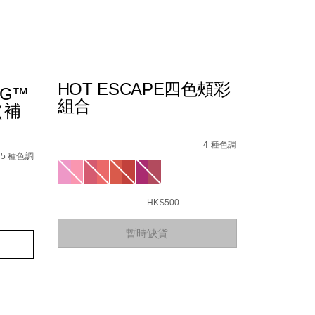
HOT ESCAPE四色頰彩
NG™
組合
（補
Details
/zh/hot-
Item
%B5%84%E5%90%88/194251146904_hk.html
escape%E5%9B%9B%E8%89%B2%E9%A0%B0%E
No.
4 種色調
4%BA%AE%E8%82%8C%E9%AB%98%E5%85%89%E7%B2%89/
%E5%8E%9F%E7%94%9F%E5%85%89%E4%BA%AE%E8%82%
0999NAC0000144_hk
5 種色調
Variations
HK$500
Add
Product
暫時缺貨
to
Actions
cart
options