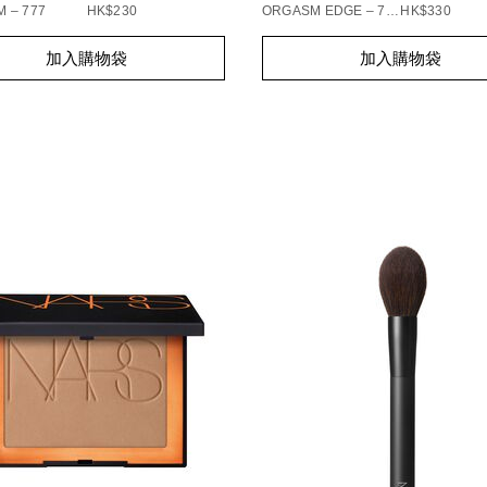
 – 777
HK$230
ORGASM EDGE – 778
HK$330
t
Add
Product
加入購物袋
加入購物袋
s
to
Actions
cart
s
options