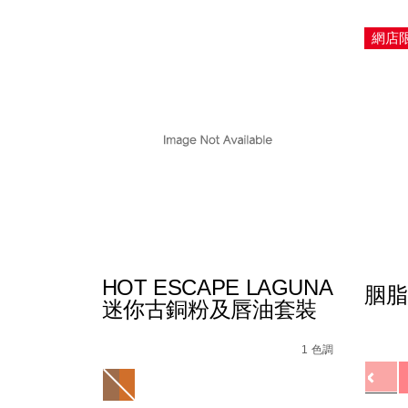
網店
HOT ESCAPE LAGUNA
胭脂
迷你古銅粉及唇油套裝
Detail
/zh/
Item
Details
/zh/hot-
Item
No.
escape-
No.
1 色調
01942
Variat
laguna%E8%BF%B7%E4%BD%A0%E5%8F%
0999NAC0000143_hk
Variations