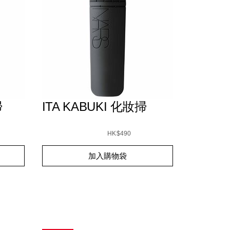
掃
ITA KABUKI 化妝掃
Details
/zh/ita-
Item
kabuki-
No.
HK$490
%8E%83/0194251009346_hk.html
%E5%8C%96%E5%A6%9D%E6%8E%83/019425100
0194251005614_hk
Add
Product
加入購物袋
to
Actions
cart
options