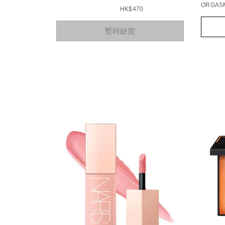
ORGASM
HK$470
Add
Produc
Add
Product
to
Action
暫時缺貨
to
Actions
cart
cart
option
options