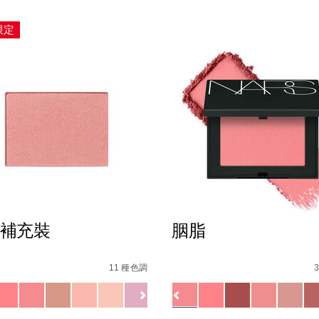
限定
補充裝
胭脂
s
%E8%83%AD%E8%84%82%E8%A3%9C%E5%85%85%E8%A3%9D
Details
/zh/%E8%83%AD%E8%84%82
Item
No.
11 種色調
51144252_hk
0194251140506_hk
ions
Variations
A4%E9%8A%85%E7%B2%89%E5%8F%8A%E5%94%87%E6%B
查看
更多