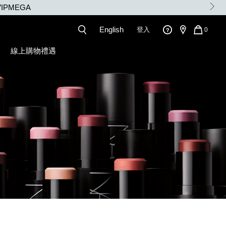
IPMEGA
English
登入
QUANT
0
OF
ITEMS
線上購物禮遇
IN
CART
IS