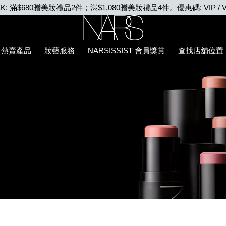
EEK: 滿$680贈美妝禮品2件；滿$1,080贈美妝禮品4件。優惠碼: VIP / V
Nars
熱賣產品
妝藝服務
NARSISSIST 會員獎賞
查找店舖位置