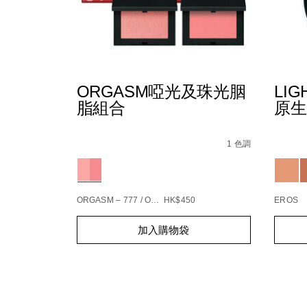
ORGASM啞光及珠光胭
LIG
脂組合
原生
Details
/zh/orgasm%E5%95%9E%E5%85%89%E5%
Item
Detail
/zh/ligh
Item
No.
refl
No.
1 色調
194251146904_hk
19425
Variations
Variat
ORGASM – 777 / ORGASM EDGE – 778
HK$450
EROS
Add
Product
Add
Produc
加入購物袋
to
Actions
to
Action
cart
cart
options
option