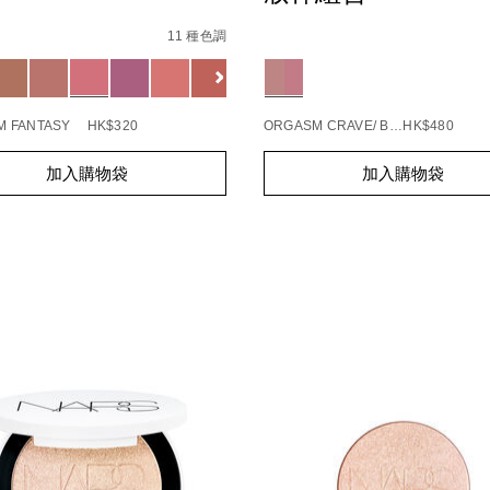
s
insatiable%E7%82%AB%E5%BD%A9%E7%B7%9E%E5%85%8
Details
/zh/the-
Item
multiple%E5%A4%9A%E6
No.
11 種色調
1171258_hk
194251160610_hk
ions
Variations
M FANTASY
HK$320
ORGASM CRAVE/ BAD HABIT
HK$480
t
Add
Product
加入購物袋
加入購物袋
s
to
Actions
cart
s
options