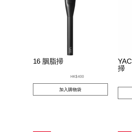
16 胭脂掃
YAC
掃
Details
/zh/16-
Item
Detail
/zh/ya
Item
%E8%83%AD%E8%84%82%E6%8E%83/019425
No.
HK$400
kabuki
No.
0194251005317_hk
%E5%
01942
Add
Product
Add
Produc
加入購物袋
to
Actions
to
Action
cart
cart
options
option