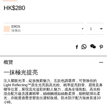
HK$280
Promotions
Add
Product
to
Actions
數量
差別
cart
EROS
options
珍珠白
分
Facebook
Pi
享
到
Whatsapp
概覽
一抹極光提亮
注入耀眼光澤，綻放無窮魅力。五款色調選擇，可替換你的
Light Reflecting™原生光亮肌高光粉。精準提亮顴骨、眉骨及鼻
樑等位置，展現流光溢彩的動人魅力，成為全場焦點。高光粉
混合配方蘊含護膚精華，細緻觸感如絲般柔滑，能輕鬆掃出柔
光，亦能透過疊塗塑造出濃郁妝感。防水防汗配方妝效長達10
小時。