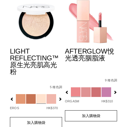
粉
LIGHT
AFTERGLOW悅
L
REFLECTING™
光透亮胭脂液
R
原生光亮肌高光
原
粉
胭
Details
Item
/zh/afterglo
No.
9 種色調
5%E9%99%90%E9%87%8F%E7%89%88%5D-
Details
Item
/zh/light-
Det
Ite
0194251132020_hk
6%B0%B4%E6%BD%A4%E9%80%8F%E4%BA%AE%E6%B0%A
No.
reflecting%E2%84%A2%E5%8E%9F%E7
No.
Variations
5 種色調
20
194251146041_hk
19
Variations
Var
5%84%E5%90%88-
ORGASM
HK$310
EROS
HK$370
LOV
Add
Product
to
Actions
Add
Product
加入購物袋
Ad
Pro
cart
to
Actions
to
Act
加入購物袋
options
cart
cart