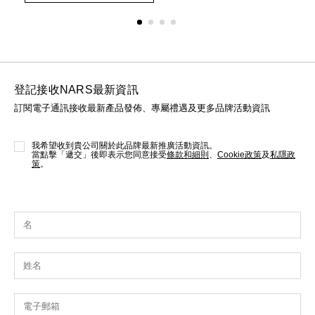
options
opt
登記接收NARS最新資訊
訂閱電子通訊接收最新產品發佈、專屬禮遇及更多品牌活動資訊
我希望收到貴公司關於此品牌最新推廣活動資訊。
當點擊「遞交」後即表示您同意接受
條款和細則
、
Cookie政策
及
私隱政
策
。