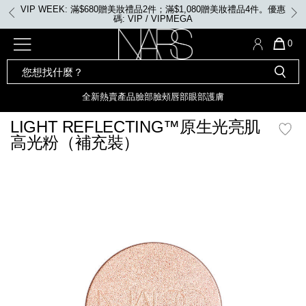
Skip
VIP WEEK: 滿$680贈美妝禮品2件；滿$1,080贈美妝禮品4件。優惠
to
碼: VIP / VIPMEGA
main
content
全新
產品
熱賣產品
選單"
QUA
0
OF
SEARCH
Nars
ITE
彩妝組合及禮品
全新
粉底
LIGHT REFLECTING™ 原生光
CATALOG
IN
亮肌卸妝油
CAR
全新
熱賣產品
臉部
臉頰
唇部
眼部
護膚
遮瑕膏
IS
化妝掃及工具
全新色調
LIGHT REFLECTING™ 原
LIGHT REFLECTING™原生光亮肌
胭脂
生光幻彩蜜粉餅
高光粉（補充裝）
臉部
唇膏
全新
INSATIABLE炫彩緞光胭脂液
mage
定妝蜜粉
臉頰
全新色調
AFTERGLOW 悅光唇彩​
瀏覽全部
全新
LIGHT REFLECTING™ 原生光
唇部
亮肌系列
線上購物禮遇
眼部
電子禮品卡
護膚