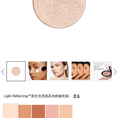
線上虛擬試妝
官網限定​
瀏覽全部
熱賣產品
全新
LIGHT REFLECTING™ 原生光
亮肌卸妝油
Details
/zh/light-
Item
reflecting%E2%84%A2%E5%8E%9F%E7%94%9F%E5%85%89%E4%BA
No.
Light Reflecting™原生光亮肌高光粉補充裝。
更多
194251150338_hk
Variations