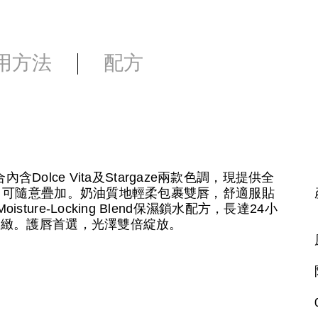
用方法
配方
含Dolce Vita及Stargaze兩款色調，現提供全
，可隨意疊加。奶油質地輕柔包裹雙唇，舒適服貼
re-Locking Blend保濕鎖水配方，長達24小
細緻。護唇首選，光澤雙倍綻放。