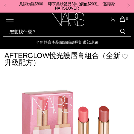
Skip
凡購物滿$800 ﹐即享美妝禮品3件 (價值$293)。 ​優惠碼:
to
NARSLOVER
main
content
全新
產品
熱賣產品
選單"
QUA
0
OF
SEARCH
Nars
ITE
彩妝組合及禮品
全新
粉底
LIGHT REFLECTING™ 原生光
CATALOG
IN
亮肌卸妝油
CAR
全新
熱賣產品
臉部
臉頰
唇部
眼部
護膚
遮瑕膏
IS
化妝掃及工具
全新色調
LIGHT REFLECTING™ 原
AFTERGLOW悅光護唇膏組合（全新
胭脂
生光幻彩蜜粉餅
升級配方）
臉部
唇膏
全新
INSATIABLE炫彩緞光胭脂液
mage
定妝蜜粉
臉頰
全新色調
AFTERGLOW 悅光唇彩​
瀏覽全部
全新
LIGHT REFLECTING™ 原生光
唇部
亮肌系列
線上購物禮遇
眼部
電子禮品卡
護膚