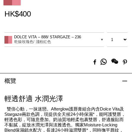
HK$400
Promotions
Add
Product
to
Actions
數量
差別
cart
DOLCE VITA – 888/ STARGAZE – 236
options
乾燥玫瑰色/ 淺粉紅色
分
Facebook
Pi
享
到
Whatsapp
概覽
輕透舒適 水潤光澤
雙倍心動，一抹迷戀。Afterglow護唇膏組合內含Dolce Vita及
Stargaze兩款色調，現提供全天候24小時保濕*，能呵護雙唇，
輕透色彩，可隨意疊加。奶油質地輕柔包裹雙唇，舒適服貼而
不黏膩，綻放水潤光澤與淡雅透色。獨家Moisture-Locking
Blend保濕鎖水配方，長達24小時滋潤雙唇*，同時撫平唇紋，