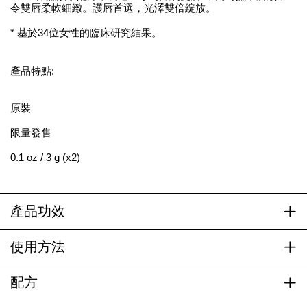
令雙唇柔軟細緻。護唇首選，光澤雙倍綻放。
* 基於34位女性的臨床研究結果。
產品特點:
原裝
限量發售
0.1 oz / 3 g (x2)
產品功效
使用方法
配方