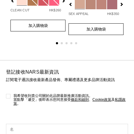
多
%9F%E7%94%9F%E5%85%89%E4%BA%AE%E8%82%8C%E5%
80
CLEAN CUT
HK$260
ABB
SEX APPEAL
HK$350
Add
Product
Ad
Pro
Add
Product
to
Actions
to
Act
加入購物袋
to
Actions
cart
cart
加入購物袋
cart
options
opt
options
登記接收NARS最新資訊
訂閱電子通訊接收最新產品發佈、專屬禮遇及更多品牌活動資訊
我希望收到貴公司關於此品牌最新推廣活動資訊。
當點擊「遞交」後即表示您同意接受
條款和細則
、
Cookie政策
及
私隱政
策
。