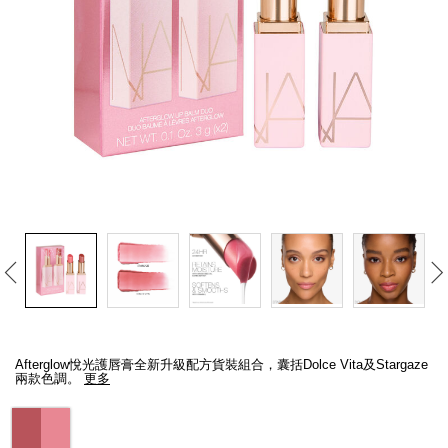
線上虛擬試妝
官網限定​
瀏覽全部
熱賣產品
全新
LIGHT REFLECTING™ 原生光
亮肌卸妝油
Details
/zh/afterglow%E6%82%85%E5%85%89%E8%AD%B7%E5%94%87%E8
Item
No.
Afterglow悅光護唇膏全新升級配方貨裝組合，囊括Dolce Vita及Stargaze
194251160399_hk
兩款色調。
更多
Variations