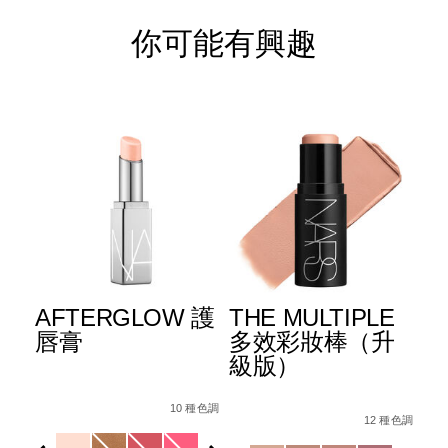
你可能有興趣
E
AFTERGLOW 護
THE MULTIPLE
A
合
唇膏
多效彩妝棒（升
彩
級版）
Details
Item
/zh/afterglow-
Det
Ite
Details
Item
/zh/the-
le%E5%A4%9A%E6%95%88%E5%BD%A9%E5%A6%9D%E6%A3
No.
lip-
No.
1 色調
10 種色調
No.
multiple/1942511
12 種色調
0607845034216_hk
balm/0607845034216_hk.html
19
Variations
Var
194251146249_hk
Variations
看