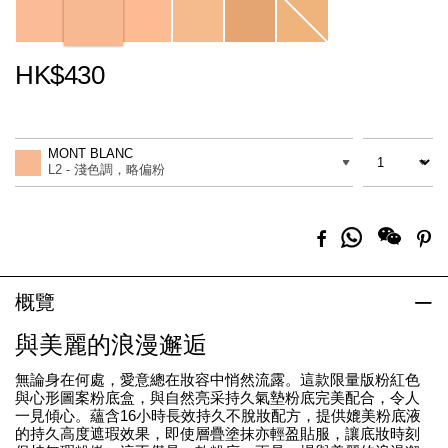
HK$430
Promotions
Add
Product
to
Actions
數量
差別
cart
MONT BLANC
options
L2 - 淺色調，略偏粉
分
Facebook
Pi
享
到
Whatsapp
概覽
與美麗的浪漫邂逅
無論身在何處，愛意總在妝容中悄然流露。這款限量版粉紅色
與心形圖案粉底盒，與自然亮采持久氣墊粉底完美配合，令人
一見傾心。蘊含16小時長效持久不脫妝配方，提供媲美粉底液
的持久高度遮瑕效果，即使層疊塗抹亦輕盈貼服，讓底妝時刻