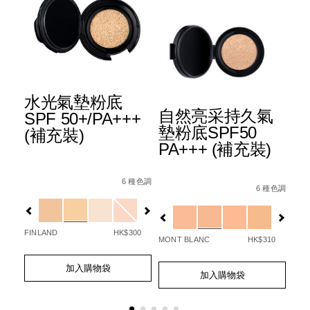
水光氣墊粉底
自
自然亮采持久氣
 原
SPF 50+/PA+++
底
墊粉底SPF50
(補充裝)
PA+++ (補充裝)
Det
Ite
Details
Item
/zh/%E6%B0%B4%E5%85%89%E6%B0%A
No.
Details
Item
/zh/%E8%87%
-
No.
50%2B%2Fpa%2B%2B%2B-
1 色調
6 種色調
06
No.
pa%2B%2B%2B-
7%8F%E7%B3%BB%E5%88%97%5D-
6 種色調
Var
%9F%E7%94%9F%E5%85%89%E8%9C%9C%E7%B2%89/0194
P0509_hk
%28%E8%A3%9C%E5%85%85%E8%A3%9D%
Variations
P5880_hk
%28%E8%A3%9C
%AE%E9%87%87%E6%8C%81%E4%B9%85%E6%B0%A3%E
查看
Variations
更多
MON
90
FINLAND
HK$300
MONT BLANC
HK$310
Ad
Pro
Add
Product
to
Act
Add
Product
to
Actions
cart
加入購物袋
to
Actions
cart
加入購物袋
opt
cart
options
options