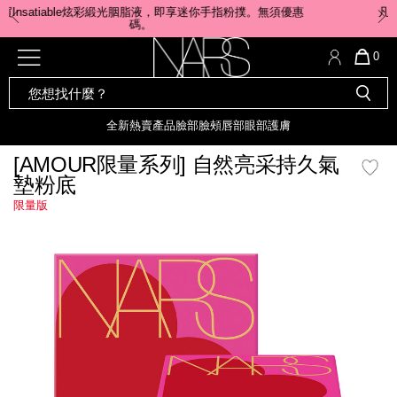
Skip
凡購物滿$800 ﹐即享美妝禮品3件 (價值$293)。 ​優惠碼:
to
NARSLOVER
main
content
全新
產品
熱賣產品
選單"
QUA
0
OF
SEARCH
Nars
ITE
彩妝組合及禮品
全新
粉底
LIGHT REFLECTING™ 原生光
CATALOG
IN
亮肌卸妝油
CAR
全新
熱賣產品
臉部
臉頰
唇部
眼部
護膚
遮瑕膏
IS
化妝掃及工具
全新色調
LIGHT REFLECTING™ 原
[AMOUR限量系列] 自然亮采持久氣
胭脂
生光幻彩蜜粉餅
墊粉底
臉部
唇膏
全新
INSATIABLE炫彩緞光胭脂液
限量版
mage
定妝蜜粉
臉頰
全新色調
AFTERGLOW 悅光唇彩​
瀏覽全部
全新
LIGHT REFLECTING™ 原生光
唇部
亮肌系列
線上購物禮遇
眼部
電子禮品卡
護膚