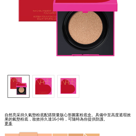
線上虛擬試妝
官網限定​
瀏覽全部
熱賣產品
全新
LIGHT REFLECTING™ 原生光
亮肌卸妝油
Details
/zh/%5Bamour%E9%99%90%E9%87%8F%E7%B3%BB%E5%88%97%5D-
Item
%E8%87%AA%E7%84%B6%E4%BA%AE%E9%87%87%E6%8C%81%E4%B
No.
自然亮采持久氣墊粉底配搭限量版心形圖案粉底盒。具備中至高度遮瑕效
NARZ10735_hk
果的氣墊粉底，妝效持久達16小時，可隨時為你提供防護。
更多
Variations