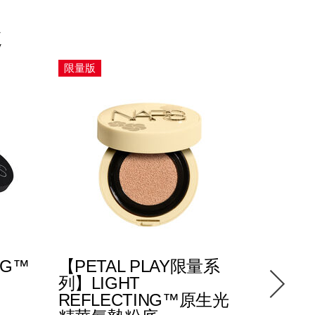
趣
限量版
NG™
【PETAL PLAY限量系
LIGHT
列】LIGHT
生光保
REFLECTING™原生光