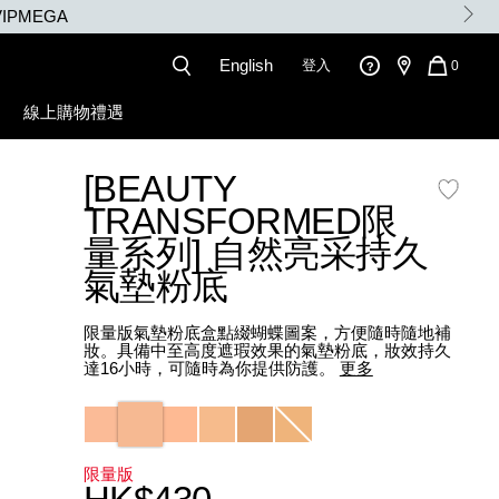
IPMEGA
English
登入
QUANT
0
OF
ITEMS
線上購物禮遇
IN
CART
IS
[BEAUTY
NARZ10757_hk.html
TRANSFORMED限
量系列] 自然亮采持久
氣墊粉底
限量版氣墊粉底盒點綴蝴蝶圖案，方便隨時隨地補
妝。具備中至高度遮瑕效果的氣墊粉底，妝效持久
達16小時，可隨時為你提供防護。
更多
Variations
限量版