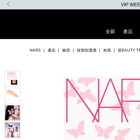
Skip
VIP W
to
main
content
全新
產品
Details
/zh/%5Bbeauty-
Item
Image
transformed%E9%99%90%E9%87%8F%E7%B3%BB%E5%88%97
No.
NARS
產品
臉部
按類別選購
粉底
[BEAUTY
%E8%87%AA%E7%84%B6%E4%BA%AE%E9%87%87%E6%8C%81
NARZ10757_hk