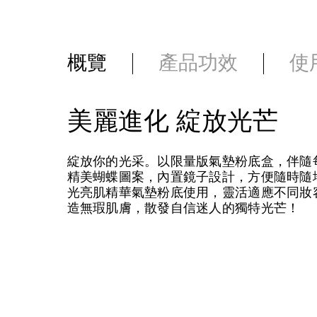
概覽
產品功效
使
美麗進化 綻放光芒
綻放你的光采。以限量版氣墊粉底盒，伴隨
精美蝴蝶圖案，內置鏡子設計，方便隨時隨
光亮肌精華氣墊粉底使用，靈活適應不同妝
造無瑕肌膚，散發自信迷人的獨特光芒！