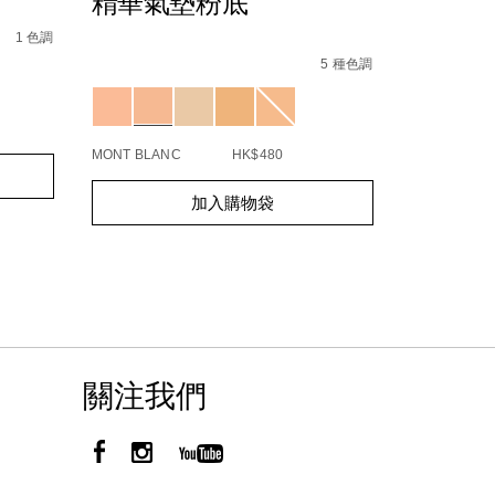
精華氣墊粉底
%95/NARZ10735_hk.html
1 色調
Details
/zh/%E3%80%90petal-
Item
E5%85%89%E6%98%9F%E5%B9%BB%E8%9C%9C%E7%B2%8
play%E9%99%90%E9%87%8F%E7%B3%BB%E5%
No.
Details
/zh/light-
Item
5 種色調
A3%E5%A2%8A%E7%B2%89%E5%BA%95-
reflecting%E2%84%A2%E5%8E%9F%E7%94%
NARZ10798_hk
reflect
No.
Variations
01942510
Add
Product
to
Actions
cart
MONT BLANC
HK$480
options
Add
Product
加入購物袋
to
Actions
cart
options
關注我們