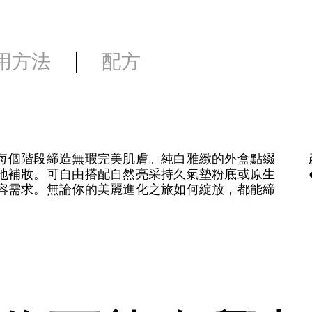
用方法
配方
每個階段締造無瑕完美肌膚。純白雅緻的外盒點綴
地補妝。可自由搭配自然亮采持久氣墊粉底或原生
容需求。無論你的美麗進化之旅如何綻放，都能締