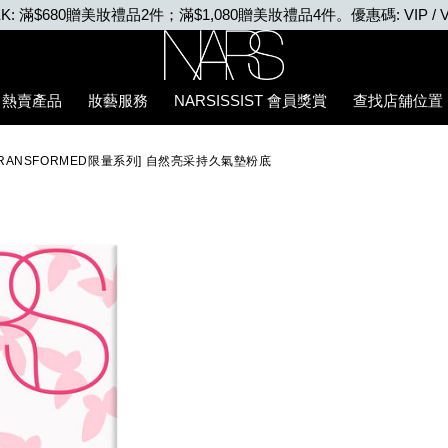
EEK: 滿$680贈美妝禮品2件；滿$1,080贈美妝禮品4件。優惠碼: VIP / V
Nars
熱賣產品
妝藝服務
NARSISSIST 會員獎賞
查找店舖位置
%5D-
 TRANSFORMED限量系列] 自然亮采持久氣墊粉底
%E4%B9%85%E6%B0%A3%E5%A2%8A%E7%B2%89%E5%BA%95/