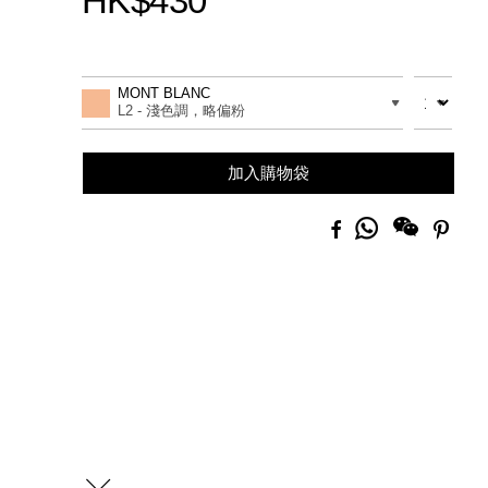
HK$430
Promotions
Add
Product
to
Actions
數量
差別
MONT BLANC
cart
L2 - 淺色調，略偏粉
options
加入購物袋
分
Facebook
Pinte
享
到
Whatsapp