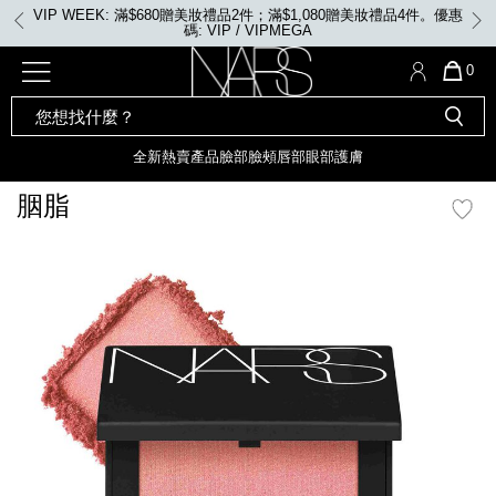
Skip
VIP WEEK: 滿$680贈美妝禮品2件；滿$1,080贈美妝禮品4件。優惠
to
碼: VIP / VIPMEGA
main
content
全新
產品
熱賣產品
選單"
QUA
0
OF
SEARCH
Nars
ITE
彩妝組合及禮品
全新
粉底
LIGHT REFLECTING™ 原生光
CATALOG
IN
亮肌卸妝油
CAR
全新
熱賣產品
臉部
臉頰
唇部
眼部
護膚
遮瑕膏
IS
化妝掃及工具
全新色調
LIGHT REFLECTING™ 原
胭脂
胭脂
生光幻彩蜜粉餅
臉部
mage
唇膏
全新
INSATIABLE炫彩緞光胭脂液
定妝蜜粉
臉頰
全新色調
AFTERGLOW 悅光唇彩​
瀏覽全部
全新
LIGHT REFLECTING™ 原生光
唇部
亮肌系列
線上購物禮遇
眼部
電子禮品卡
護膚