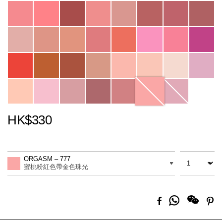
Variations
HK$330
Promotions
Add
Product
to
Actions
數量
差別
cart
ORGASM – 777
options
蜜桃粉紅色帶金色珠光
分
Facebook
Pi
享
到
Whatsapp