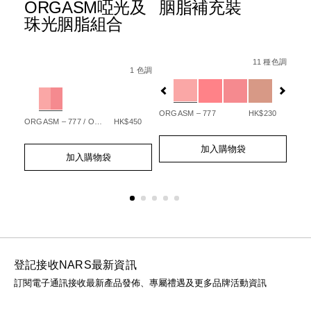
ORGASM啞光及
胭脂補充裝
T
色
珠光胭脂組合
多
級
Details
Item
/zh/%E8%83%A
Details
Item
/zh/orgasm%E5%95%9E%E5%85%89%E5
No.
11 種色調
Det
Ite
No.
1 色調
0194251144252_hk
ion%E8%89%B2%E6%83%91%E7%9C%BC%E5%BD%B1%E7%AD
No.
Variations
 種色調
194251146904_hk
Variations
19
Var
%9F%E5%85%89%E7%B7%8A%E7%B7%BB%E7%B2%BE%E8%8
ORGASM – 777
HK$230
ORGASM – 777 / ORGASM EDGE – 778
HK$450
90
SEX
Add
Product
Add
Product
to
Actions
加入購物袋
Ad
Pro
to
Actions
cart
加入購物袋
to
Act
cart
options
cart
options
opt
登記接收NARS最新資訊
訂閱電子通訊接收最新產品發佈、專屬禮遇及更多品牌活動資訊