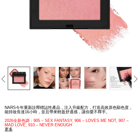
線上虛擬試妝
官網限定​
瀏覽全部
熱賣產品
全新
LIGHT REFLECTING™ 原生光
Details
/zh/%E8%83%AD%E8%84%82/0194251140407_hk.html
Item
亮肌卸妝油
No.
NARS今年重新詮釋標誌性產品，注入升級配方，打造高效原色顯色度，
999NAC0000192_hk
能持妝長達16小時，並且帶來輕盈舒適感，讓你愛不釋手。
2026全新色調：905 – SEX FANTASY, 906 – LOVES ME NOT, 907 –
MAD LOVE, 910 – NEVER ENOUGH
更多