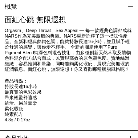
概覽
面紅心跳 無限遐想
Orgasm、Deep Throat、Sex Appeal — 每一款經典色調都成就
NARS作為完美胭脂的典範。NARS重新詮釋了這一標誌性產
品。全新和經典熱銷色調，能夠持妝長達16小時，並且賦予輕
盈舒適的感覺，讓你愛不釋手。 全新的胭脂使用了Pure
Pigment Blend純淨色料混合技術，由多種創新天然萃取及礦物
色料混合配方結合而成，以實現高效的原色顯色度。質地絲滑
細緻，容易推開和暈染，同時能夠柔化瑕疵，展現完美無瑕的
紅潤氣息。面紅心跳，無限遐想！你又喜歡哪種胭脂風格呢？
產品特點：
持妝長達16小時
最真實的色彩效果
帶來輕盈舒適感
絲滑、易於暈染
柔化瑕疵
純素配方
4.8g / 0.17oz