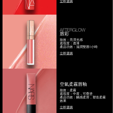
立即選購
AFTERGLOW
唇彩
妝效：亮澤光感
遮瑕度：透薄
產品功效：滋潤雙唇8小時
立即選購
空氣柔霧唇釉
妝效：柔霧
遮瑕度：中度，可疊塗
產品功效：觸感柔滑，塑造柔霧
效果
立即選購