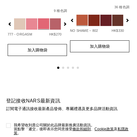
Details
Item
/zh/explicit
De
It
Details
Item
/zh/afterglow%E6%82%85%E5%85%89
No.
N
36 種色調
No.
9 種色調
194251137834_hk
0
%BB%E5%88%97%E3%80%91afterglow%E6%82%85%E5%8
Variations
Va
0607845099109_hk.html
194251154732_hk
Variations
查看
更多
NO SHAME – 802
HK$330
UN
777 - ORGASM
HK$270
Add
Product
A
Pr
Add
Product
to
Actions
to
Ac
加入購物袋
to
Actions
cart
ca
加入購物袋
cart
options
op
options
登記接收NARS最新資訊
訂閱電子通訊接收最新產品發佈、專屬禮遇及更多品牌活動資訊
我希望收到貴公司關於此品牌最新推廣活動資訊。
當點擊「遞交」後即表示您同意接受
條款和細則
、
Cookie政策
及
私隱政
策
。