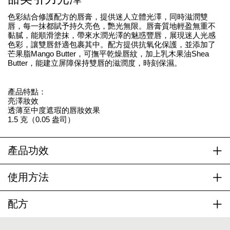
色彩結合修護配方的唇膏，提供迷人立體光澤，同時滋潤雙
唇，每一抹都賦予持久亮色，艷光無限。唇膏質地輕盈無重不
黏膩，能順滑塗抹，帶來水潤光澤的魅惑豐唇，展現迷人光感
色彩，讓雙唇舒適包裹其中。配方提供抗氧化保護，並添加了
芒果脂Mango Butter，可撫平乾燥唇紋，加上乳木果油Shea
Butter，能建立屏障保持雙唇的滋潤度，時刻保濕。
產品特點：
亮澤妝效
透薄至中度遮瑕的唇妝效果
1.5 克（0.05 盎司）
產品功效
使用方法
配方