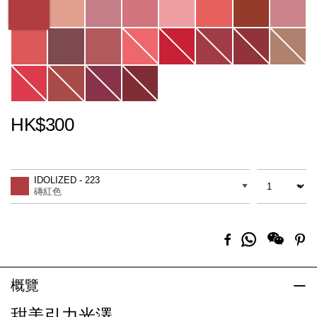
HK$300
Promotions
Add
Product
to
Actions
數量
差別
cart
IDOLIZED - 223
options
磚紅色
分
Facebook
Pi
享
到
Whatsapp
概覽
甜美引力光澤