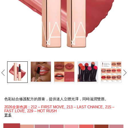
線上虛擬試妝
官網限定​
瀏覽全部
熱賣產品
全新
LIGHT REFLECTING™ 原生光
Details
/zh/afterglow%E6%82%85%E5%85%89%E6%B0%B4%E5%87%9D%E5%94%
Item
亮肌卸妝油
No.
色彩結合修護配方的唇膏，提供迷人立體光澤，同時滋潤雙唇。
0194251133720_hk
2026全新色調：212 – FIRST MOVE, 213 – LAST CHANCE, 215 –
FAST LOVE, 229 – HOT RUSH
更多
Variations