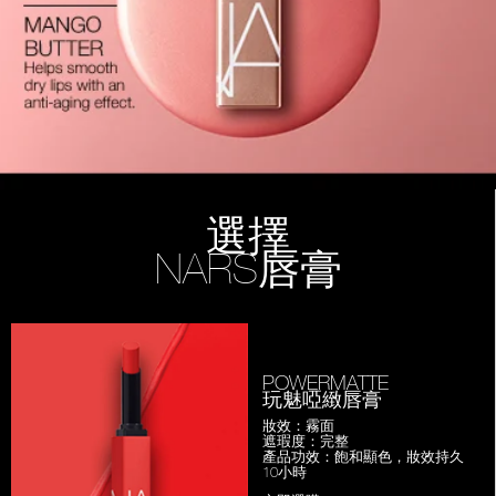
選擇
NARS唇膏
POWERMATTE
玩魅啞緻唇膏
妝效：霧面
遮瑕度：完整
產品功效：飽和顯色，妝效持久
10小時