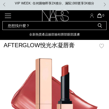
Skip
VIP WEEK: 任何購物即享2X積分、滿$2,000更享3X積分
to
main
content
全新
產品
熱賣產品
選單"
QUA
0
OF
SEARCH
Nars
ITE
彩妝組合及禮品
全新
粉底
LIGHT REFLECTING™ 原生光
CATALOG
IN
亮肌卸妝油
CAR
全新
熱賣產品
臉部
臉頰
唇部
眼部
護膚
遮瑕膏
IS
化妝掃及工具
全新色調
LIGHT REFLECTING™ 原
AFTERGLOW悅光水凝唇膏
胭脂
生光幻彩蜜粉餅
臉部
mage
唇膏
全新
INSATIABLE炫彩緞光胭脂液
定妝蜜粉
臉頰
全新色調
AFTERGLOW 悅光唇彩​
瀏覽全部
全新
LIGHT REFLECTING™ 原生光
唇部
亮肌系列
線上購物禮遇
眼部
電子禮品卡
護膚