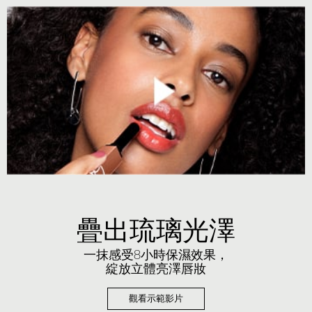
疊出琉璃光澤
一抹感受8小時保濕效果，
綻放立體亮澤唇妝
觀看示範影片