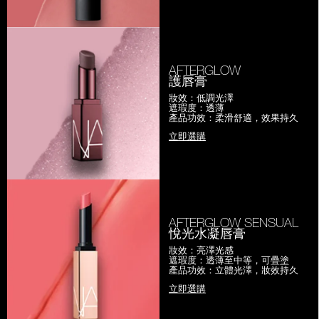
AFTERGLOW
護唇膏
妝效：低調光澤
遮瑕度：透薄
產品功效：柔滑舒適，效果持久
立即選購
AFTERGLOW SENSUAL
悅光水凝唇膏
妝效：亮澤光感
遮瑕度：透薄至中等，可疊塗
產品功效：立體光澤，妝效持久
立即選購