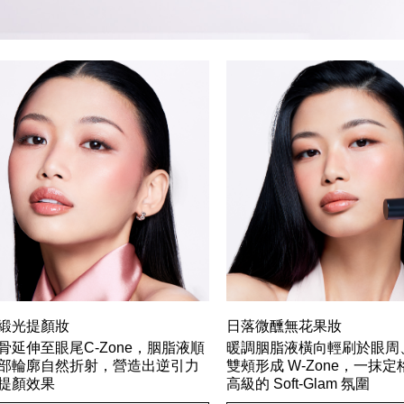
日落微醺無花果妝
緞光提顏妝
暖調胭脂液橫向輕刷於眼周
骨延伸至眼尾C-Zone，胭脂液順
雙頰形成 W-Zone，一抹
部輪廓自然折射，營造出逆引力
高級的 Soft-Glam 氛圍
提顏效果​​