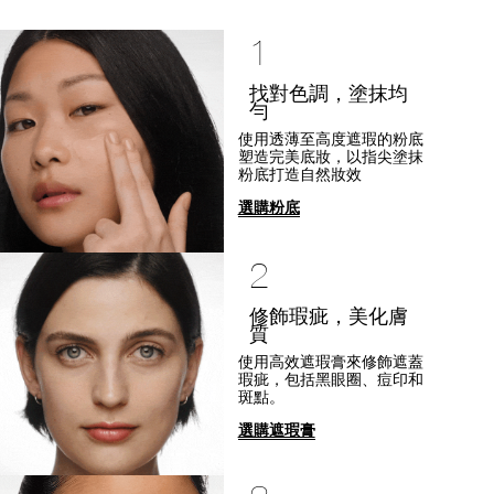
1
找對色調，塗抹均
勻
使用透薄至高度遮瑕的粉底
塑造完美底妝，以指尖塗抹
粉底打造自然妝效
選購粉底
2
修飾瑕疵，美化膚
質
使用高效遮瑕膏來修飾遮蓋
瑕疵，包括黑眼圈、痘印和
斑點。
選購遮瑕膏