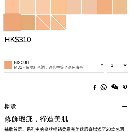
HK$310
Promotions
Add
Product
to
Actions
數量
差別
cart
BISCUIT
options
MD1 - 偏橙紅色調，適合中等至深色膚色
分
Facebook
Pi
享
到
Whatsapp
概覽
修飾瑕疵，締造美肌
補妝首選。系列中的皇牌暢銷柔霧完美遮瑕膏增添至20款色調