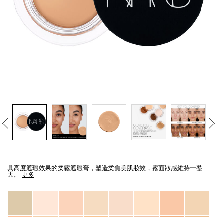
線上虛擬試妝
官網限定​
瀏覽全部
熱賣產品
全新
LIGHT REFLECTING™ 原生光
Details
/zh/biscuit-
Item
亮肌卸妝油
soft-
No.
具高度遮瑕效果的柔霧遮瑕膏，塑造柔焦美肌妝效，霧面妝感維持一整
matte-
0607845012832_hk
天。
更多
complete-
concealer/0607845012832_hk.html
Variations