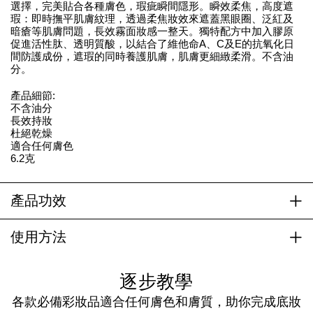
選擇，完美貼合各種膚色，瑕疵瞬間隱形。瞬效柔焦，高度遮
瑕：即時撫平肌膚紋理，透過柔焦妝效來遮蓋黑眼圈、泛紅及
暗瘡等肌膚問題，長效霧面妝感一整天。獨特配方中加入膠原
促進活性肽、透明質酸，以結合了維他命A、C及E的抗氧化日
間防護成份，遮瑕的同時養護肌膚，肌膚更細緻柔滑。不含油
分。
產品細節:
不含油分
長效持妝
杜絕乾燥
適合任何膚色
6.2克
產品功效
使用方法
逐步教學
各款必備彩妝品適合任何膚色和膚質，助你完成底妝