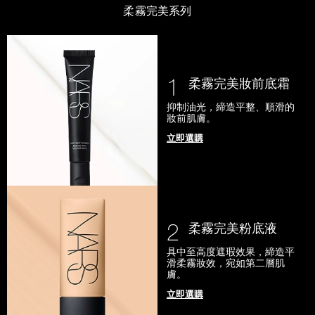
柔霧完美系列
1
柔霧完美妝前底霜
抑制油光，締造平整、順滑的
妝前肌膚。
立即選購
2
柔霧完美粉底液
具中至高度遮瑕效果，締造平
滑柔霧妝效，宛如第二層肌
膚。
立即選購