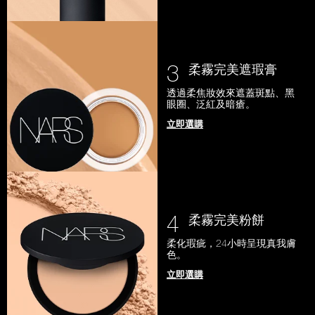
3
柔霧完美遮瑕膏
透過柔焦妝效來遮蓋斑點、黑
眼圈、泛紅及暗瘡。
立即選購
4
柔霧完美粉餅
柔化瑕疵，24小時呈現真我膚
色。
立即選購