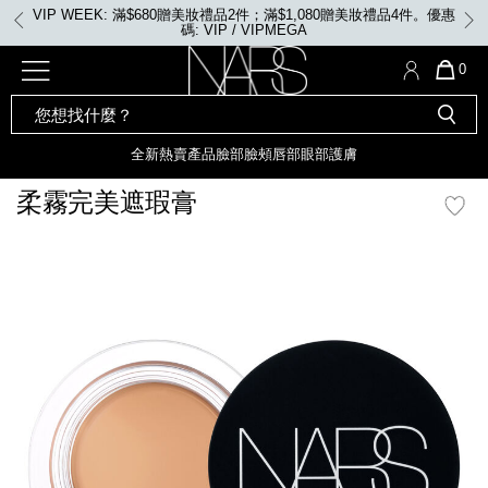
Skip
妝禮品4件。優惠
VIP WEEK: 任何購物即享2X積分、滿$2,000更享3
to
main
content
全新
產品
熱賣產品
選單"
QUA
0
OF
SEARCH
Nars
ITE
彩妝組合及禮品
全新
粉底
LIGHT REFLECTING™ 原生光
CATALOG
IN
亮肌卸妝油
CAR
全新
熱賣產品
臉部
臉頰
唇部
眼部
護膚
遮瑕膏
IS
化妝掃及工具
全新色調
LIGHT REFLECTING™ 原
柔霧完美遮瑕膏
胭脂
生光幻彩蜜粉餅
臉部
mage
唇膏
全新
INSATIABLE炫彩緞光胭脂液
定妝蜜粉
臉頰
全新色調
AFTERGLOW 悅光唇彩​
瀏覽全部
全新
LIGHT REFLECTING™ 原生光
唇部
亮肌系列
線上購物禮遇
眼部
電子禮品卡
護膚