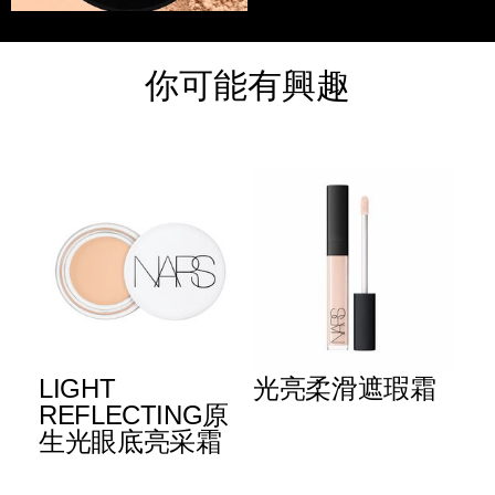
你可能有興趣
LIGHT
光亮柔滑遮瑕霜
防
™
REFLECTING原
華
生光眼底亮采霜
Details
Item
/zh/vanilla-