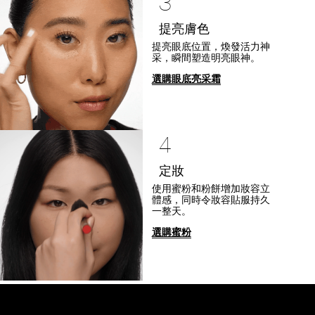
3
提亮膚色
提亮眼底位置，煥發活力神
采，瞬間塑造明亮眼神。
選購眼底亮采霜
4
定妝
使用蜜粉和粉餅增加妝容立
體感，同時令妝容貼服持久
一整天。
選購蜜粉