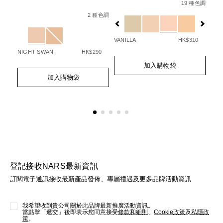
No.
radiant-
19 種色調
Details
Item
/zh/light-
0607845012320_hk
creamy-
Det
Ite
No.
reflecting%E5%8E%9F%E7%94%9F%E5
Variations
2 種色調
concealer/06078
No.
0194251136004_hk
查看
ng%E2%84%A2-
Variations
種色調
更多
06
%9F%E5%85%89%E7%B7%8A%E7%B7%BB%E7%B2%BE%E8%8
%9F%E7%94%9F%E5%85%89%E4%BA%AE%E8%82%8C
Ad
Pro
VANILLA
HK$310
to
Act
Fpa%2B%2B/NARZ10743_hk.html
cart
NIGHT SWAN
HK$290
Add
Product
opt
to
Actions
80
Add
Product
加入購物袋
cart
to
Actions
加入購物袋
options
cart
options
登記接收NARS最新資訊
訂閱電子通訊接收最新產品發佈、專屬禮遇及更多品牌活動資訊
我希望收到貴公司關於此品牌最新推廣活動資訊。
當點擊「遞交」後即表示您同意接受
條款和細則
、
Cookie政策
及
私隱政
策
。