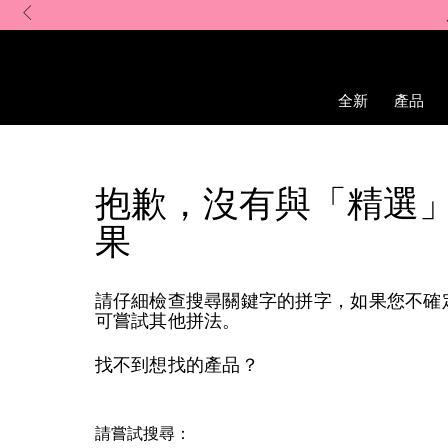
Skip
to
main
content
全新
產品
抱歉，沒有與「精選
果
請仔細檢查搜尋關鍵字的拼字，如果您不確
可嘗試其他拼法。
找不到想找的產品？
請嘗試搜尋：