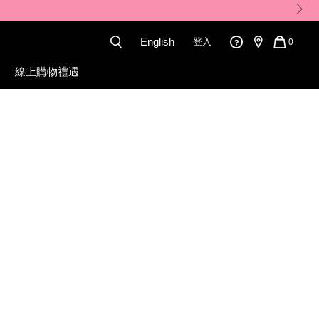
。
English
登入
QUANT
0
OF
ITEMS
線上購物禮遇
IN
CART
IS