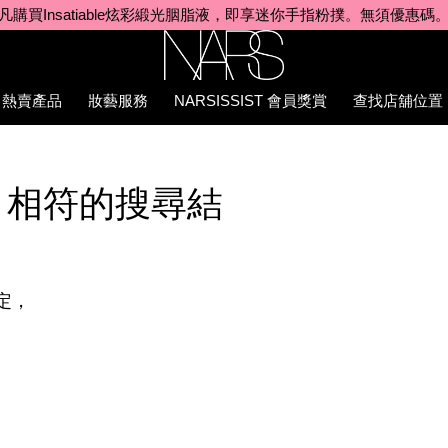
凡購買Insatiable炫彩緞光胭脂液，即享迷你手指粉撲。無須優惠碼
Nars
熱賣產品
妝藝服務
NARSISSIST 會員獎賞
查找店舖位置
」相符的搜尋結
定，