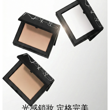
光感鎖妝 定格完美