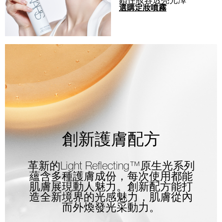
選購定妝噴霧
創新護膚配方
革新的Light Reflecting™原生光系列
蘊含多種護膚成份，每次使用都能
肌膚展現動人魅力。創新配方能打
造全新境界的光感魅力，肌膚從內
而外煥發光采動力。