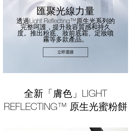
匯聚光線力量
透過Light Reflecting™原生光系列的
完整呵護，提升妝容質感和持久
度。推出粉底、妝前底霜、定妝噴
霧等多款產品。
立即選購
全新
「膚色」LIGHT
REFLECTING™ 原生光蜜粉餅