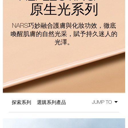
原生光系列
線上虛擬試妝
官網限定​
瀏覽全部
NARS巧妙融合護膚與化妝功效，徹底
熱賣產品
喚醒肌膚的自然光采，賦予持久迷人的
光澤。
全新
LIGHT REFLECTING™ 原生光
亮肌卸妝油
JUMP TO
探索系列
選購系列產品