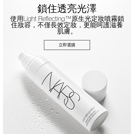
鎖住透亮光澤
使用Light Reflecting™原生光定妝噴霧鎖
住妝容，不僅長效定妝，更能呵護滋養
肌膚。
立即選購