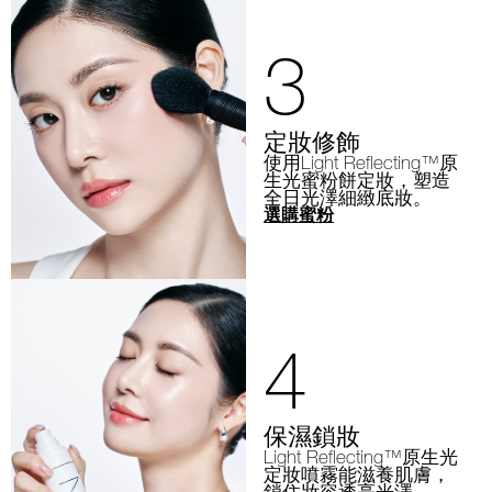
3
定妝修飾
使用Light Reflecting™原
生光蜜粉餅定妝，塑造
全日光澤細緻底妝。
選購蜜粉
4
保濕鎖妝
Light Reflecting™原生光
定妝噴霧能滋養肌膚，
鎖住妝容透亮光澤