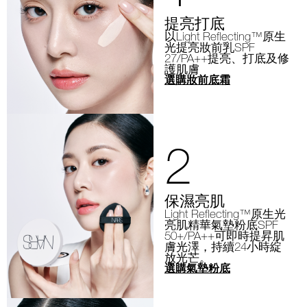
提亮打底
以Light Reflecting™原生
光提亮妝前乳SPF
27/PA++提亮、打底及修
護肌膚
選購妝前底霜
2
保濕亮肌
Light Reflecting™原生光
亮肌精華氣墊粉底SPF
50+/PA++可即時提昇肌
膚光澤，持續24小時綻
放光芒。
選購氣墊粉底