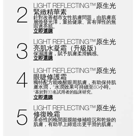
LIGHT REFLECTING™原生光
2
緊緻精華素
針對改善都市女性肌膚問題，由肌膚底
層煥發光澤，重拾健康、富有彈性的無
瑕透亮肌。
立即選購
LIGHT REFLECTING™原生光
3
亮肌水凝霜（升級版）
保濕護膚，賦予肌膚柔滑觸感。
立即選購
LIGHT REFLECTING™原生光
4
眼睫修護霜
獨特配方能喚醒眼周肌膚，有助保持肌
膚水潤，*水潤效果可持續至60小時。
*基於對33名試用者的臨床研究。
立即選購
LIGHT REFLECTING™原生光
5
修復晚霜
革命性的晚間面膜能修補暗沉和乾燥的
肌膚，有助早上締造出更平滑的肌膚。