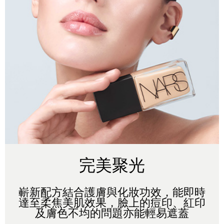
完美聚光
嶄新配方結合護膚與化妝功效，能即時
達至柔焦美肌效果，臉上的痘印、紅印
及膚色不均的問題亦能輕易遮蓋