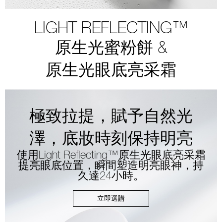
LIGHT REFLECTING™
原生光蜜粉餅 &
原生光眼底亮采霜
極致拉提，賦予自然光
澤，底妝時刻保持明亮
使用Light Reflecting™原生光眼底亮采霜
提亮眼底位置，瞬間塑造明亮眼神，持
久達24小時。
立即選購