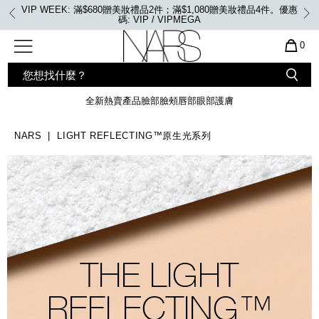
Skip
首張訂單滿500元 即享85折優惠。 優惠碼: MYFIRSTNARS
to
main
content
全新
產品
熱賣產品
選單"
QUA
0
OF
SEARCH
Nars
ITE
彩妝組合及禮品
全新
粉底
LIGHT REFLECTING™ 原生光
CATALOG
IN
亮肌卸妝油
CAR
全新
熱賣產品
臉部
臉頰
唇部
眼部
護膚
遮瑕膏
IS
化妝掃及工具
全新色調
LIGHT REFLECTING™ 原
胭脂
生光幻彩蜜粉餅
NARS
LIGHT REFLECTING™原生光系列
臉部
唇膏
全新
INSATIABLE炫彩緞光胭脂液
定妝蜜粉
臉頰
全新色調
AFTERGLOW 悅光唇彩​
瀏覽全部
全新
LIGHT REFLECTING™ 原生光
唇部
亮肌系列
THE LIGHT
線上購物禮遇
眼部
REFLECTING™
電子禮品卡
護膚