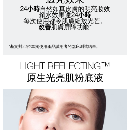
24小時
自然如真皮膚的明亮妝效
鎖水效果達
24小時
每次使用都令
肌膚綻放光芒。
改善
肌膚屏障功能*
*基於對22位單獨使用產品試用者的臨床測試結果。
LIGHT REFLECTING™
原生光亮肌粉底液