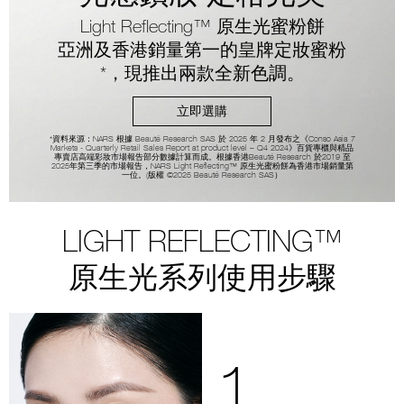
Light Reflecting™ 原生光蜜粉餅
亞洲及香港銷量第一的皇牌定妝蜜粉
*，現推出兩款全新色調。
立即選購
*資料來源：NARS 根據 Beauté Research SAS 於 2025 年 2 月發布之《Conso Asia 7
Markets - Quarterly Retail Sales Report at product level – Q4 2024》百貨專櫃與精品
專賣店高端彩妝市場報告部分數據計算而成。根據香港Beauté Research 於2019 至
2025年第三季的市場報告，NARS Light Reflecting™ 原生光蜜粉餅為香港市場銷量第
一位。(版權 ©2025 Beauté Research SAS）
LIGHT REFLECTING™
原生光系列使用步驟
1