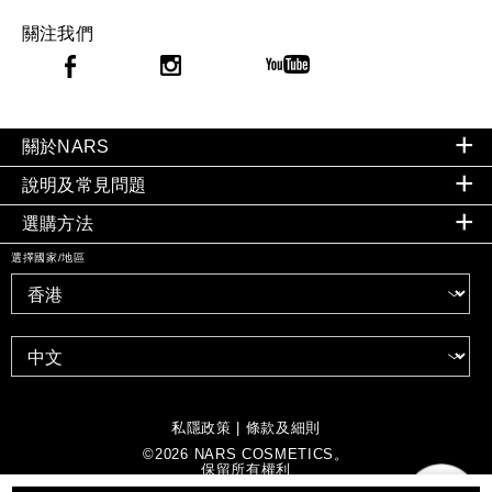
關注我們
關於NARS
說明及常見問題
選購方法
選擇國家/地區
私隱政策
|
條款及細則
©
2026
NARS COSMETICS。
保留所有權利