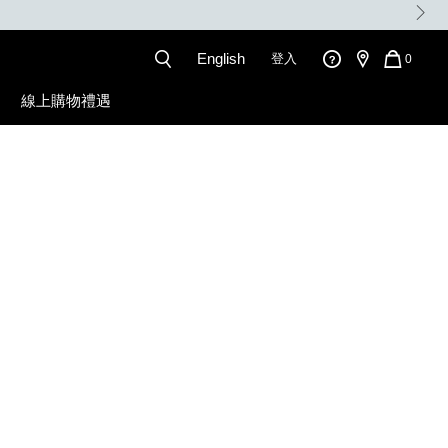
。
English
登入
QUANT
0
OF
ITEMS
線上購物禮遇
IN
CART
IS