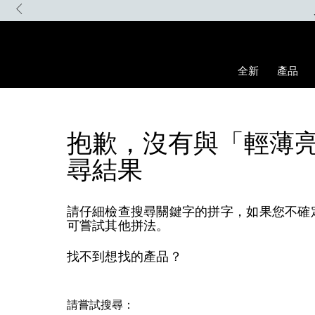
Skip
to
main
content
全新
產品
抱歉，沒有與「輕薄
尋結果
請仔細檢查搜尋關鍵字的拼字，如果您不確
可嘗試其他拼法。
找不到想找的產品？
請嘗試搜尋：