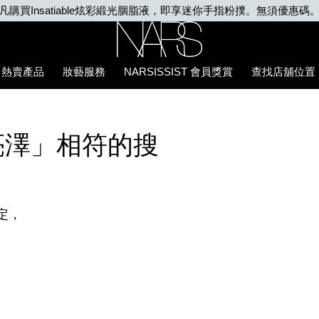
凡購買Insatiable炫彩緞光胭脂液，即享迷你手指粉撲。無須優惠碼
Nars
熱賣產品
妝藝服務
NARSISSIST 會員獎賞
查找店舖位置
亮澤」相符的搜
定，