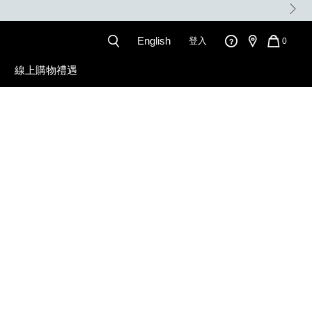
。
English
登入
QUANT
0
OF
ITEMS
線上購物禮遇
IN
CART
IS