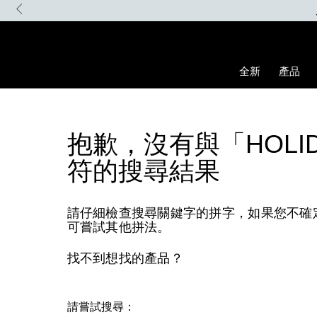
Skip
to
main
content
全新
產品
抱歉，沒有與「HOLIDA
符的搜尋結果
請仔細檢查搜尋關鍵字的拼字，如果您不確
可嘗試其他拼法。
找不到想找的產品？
請嘗試搜尋：