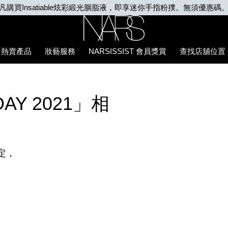
凡購買Insatiable炫彩緞光胭脂液，即享迷你手指粉撲。無須優惠碼
Nars
熱賣產品
妝藝服務
NARSISSIST 會員獎賞
查找店舖位置
Y 2021」相
定，