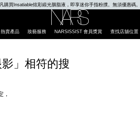
凡購買Insatiable炫彩緞光胭脂液，即享迷你手指粉撲。無須優惠碼
Nars
熱賣產品
妝藝服務
NARSISSIST 會員獎賞
查找店舖位置
眼影」相符的搜
定，