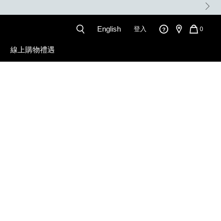
。
English
登入
QUANT
0
OF
ITEMS
線上購物禮遇
IN
CART
IS