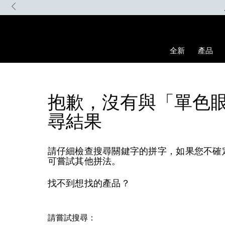
Skip
to
main
content
全新
產品
抱歉，沒有與「單色
尋結果
請仔細檢查搜尋關鍵字的拼字，如果您不確
可嘗試其他拼法。
找不到想找的產品？
請嘗試搜尋：