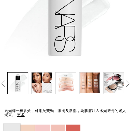
線上虛擬試妝
官網限定​
瀏覽全部
熱賣產品
全新
LIGHT REFLECTING™ 原生光
亮肌卸妝油
Details
/zh/light-
Item
reflecting%E2%84%A2%E5%8E%9F%E7%94%9F%E5%85%89%E4%BA%
No.
高光棒一棒多效，可用於雙頰、眼周及唇部，為肌膚注入水光透亮的迷人
194251149103_hk
光采。
更多
Variations