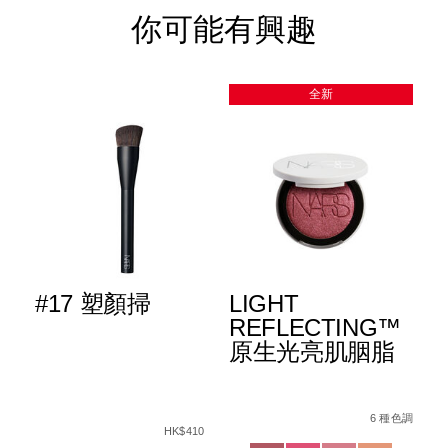
你可能有興趣
全新
#17 塑顏掃
LIGHT
自
™
REFLECTING™
底
粉
原生光亮肌胭脂
查看
更多
Det
Ite
Details
Item
/zh/light-
8%E5%BD%A9%E5%A6%9D%E6%A3%92%E7%B5%84%E5%90%8
No.
Details
Item
/zh/%2317-
No.
reflecting%E
6 種色調
19
ng%E2%84%A2-
No.
%E5%A1%91%E9%A1%8F%E6%8E%83/999N
Var
種色調
HK$410
194251156705_hk
Variations
%9F%E7%94%9F%E5%85%89%E5%B9%BB%E5%BD%A9%E8
查看
999NAC0000288_hk