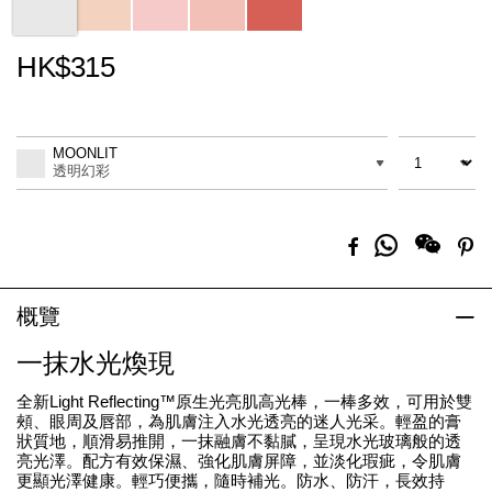
HK$315
Promotions
Add
Product
to
Actions
數量
差別
cart
MOONLIT
options
透明幻彩
分
Facebook
Pi
享
到
Whatsapp
概覽
一抹水光煥現
全新Light Reflecting™原生光亮肌高光棒，一棒多效，可用於雙
頰、眼周及唇部，為肌膚注入水光透亮的迷人光采。輕盈的膏
狀質地，順滑易推開，一抹融膚不黏膩，呈現水光玻璃般的透
亮光澤。配方有效保濕、強化肌膚屏障，並淡化瑕疵，令肌膚
更顯光澤健康。輕巧便攜，隨時補光。防水、防汗，長效持