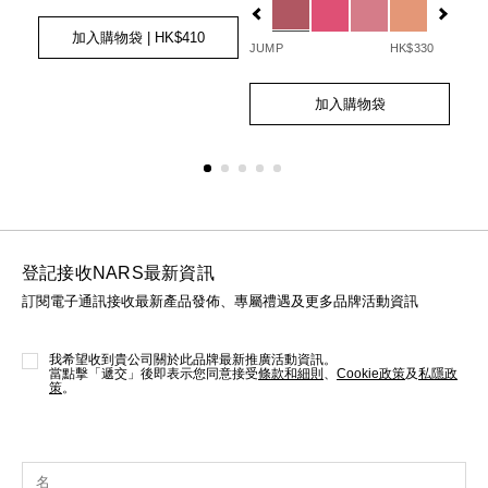
更多
Add
Product
to
Actions
SIBE
加入購物袋
| HK$410
cart
JUMP
HK$330
90
options
Ad
Pro
Add
Product
to
Act
to
Actions
cart
加入購物袋
cart
opt
options
登記接收NARS最新資訊
訂閱電子通訊接收最新產品發佈、專屬禮遇及更多品牌活動資訊
我希望收到貴公司關於此品牌最新推廣活動資訊。
當點擊「遞交」後即表示您同意接受
條款和細則
、
Cookie政策
及
私隱政
策
。