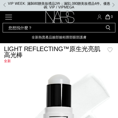
Skip
VIP WEEK: 滿$680贈美妝禮品2件；滿$1,080贈美妝禮品4件。優惠
to
碼: VIP / VIPMEGA
main
content
全新
產品
熱賣產品
選單"
QUA
0
OF
SEARCH
Nars
ITE
彩妝組合及禮品
全新
粉底
LIGHT REFLECTING™ 原生光
CATALOG
IN
亮肌卸妝油
CAR
全新
熱賣產品
臉部
臉頰
唇部
眼部
護膚
遮瑕膏
IS
化妝掃及工具
全新色調
LIGHT REFLECTING™ 原
LIGHT REFLECTING™原生光亮肌
胭脂
生光幻彩蜜粉餅
高光棒
臉部
唇膏
全新
INSATIABLE炫彩緞光胭脂液
全新
mage
定妝蜜粉
臉頰
全新色調
AFTERGLOW 悅光唇彩​
瀏覽全部
全新
LIGHT REFLECTING™ 原生光
唇部
亮肌系列
線上購物禮遇
眼部
電子禮品卡
護膚