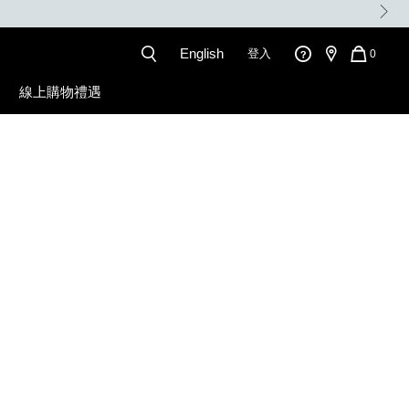
。
English
登入
QUANT
0
OF
ITEMS
線上購物禮遇
IN
CART
IS