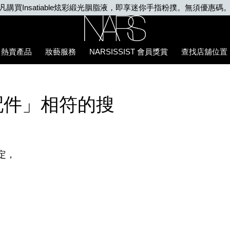
凡購買Insatiable炫彩緞光胭脂液，即享迷你手指粉撲。無須優惠碼
Nars
熱賣產品
妝藝服務
NARSISSIST 會員獎賞
查找店舖位置
配件」相符的搜
定，