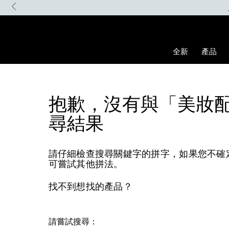
Skip
to
main
content
全新
產品
抱歉，沒有與「美妝
尋結果
請仔細檢查搜尋關鍵字的拼字，如果您不確
可嘗試其他拼法。
找不到想找的產品？
請嘗試搜尋：