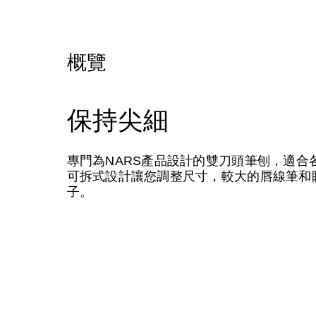
概覽
保持尖細
專門為NARS產品設計的雙刀頭筆刨，適
可拆式設計讓您調整尺寸，較大的唇線筆和
子。