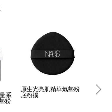
趣
原生光亮肌精華氣墊粉
水光氣
限量系
底粉撲
氣墊粉