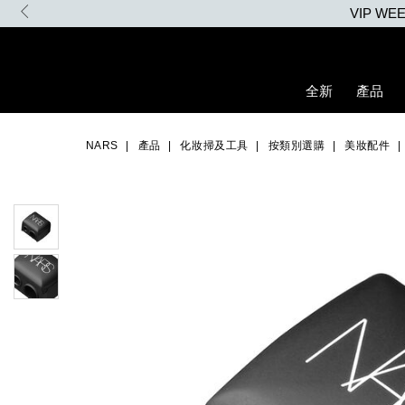
Skip
VIP W
to
main
content
全新
產品
Details
/zh/pencil-
Item
Image
sharpener/0607845099109_hk.html
No.
NARS
產品
化妝掃及工具
按類別選購
美妝配件
0607845099109_hk