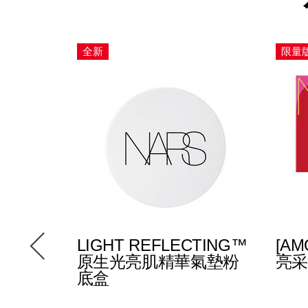
全新
限量
LIGHT REFLECTING™
[A
唇頰套裝
原生光亮肌精華氣墊粉
亮采
底盒
90%E9%87%8F%E7%89%88%5D-
%5B%E7%AF%80%E6%97%A5%E9%99%90%E9%87%8F%E7
glow%E5%94%87%E9%A0%B0%E5%A5%97%E8%A3%9D/999
1 色調