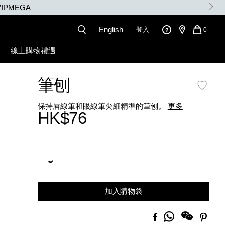
IPMEGA
English
登入
QUANT
0
OF
ITEMS
線上購物禮遇
IN
CART
IS
筆刨
保持唇線筆和眼線筆尖細精準的筆刨。
更多
HK$76
Promotions
Add
Product
to
Actions
數量
cart
options
加入購物袋
分
Facebook
Pinte
享