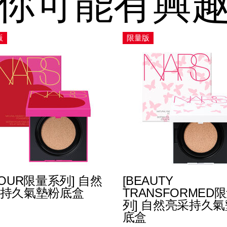
你可能有興
版
限量版
MOUR限量系列] 自然
[BEAUTY
持久氣墊粉底盒
TRANSFORMED
列] 自然亮采持久
%89%88%5D-
底盒
NAC0000282-