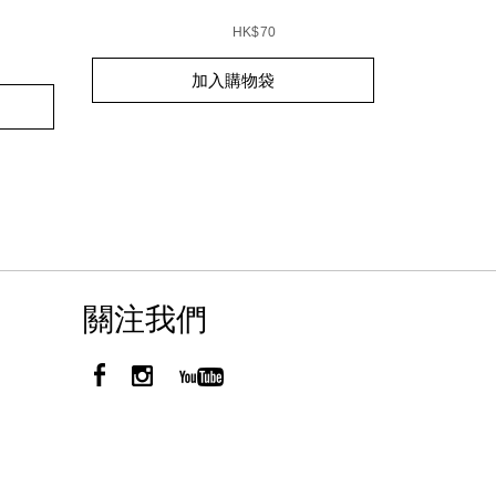
Details
/zh/%E6
Item
7%5D-
Details
/zh/%E5%8E%9F%E7%94%9F%E5%85%89%E4
Item
No.
E4%B9%85%E6%B0%A3%E5%A2%8A%E7%B2%89%E5%BA%
No.
HK$70
01942510
999NAC0000246_hk
Add
Product
%E9%87%8F%E7%B3%BB%E5%88%97%5D-
%E5%A2%8A%E7%B2%89%E5%BA%95%E7%9B%92/999NA
Add
Product
to
Actions
E4%BA%AE%E9%87%87%E6%8C%81%E4%B9%85%E6%B0%
加入購物袋
to
Actions
cart
cart
options
options
關注我們