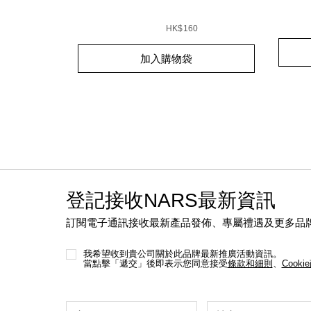
tml
Detail
/zh/
Item
0%88/999NAC0000275-
Details
/zh/light-
Item
%E8%
No.
Variat
reflecting%E2%84%A2-
No.
01942
HK$160
%E5%8E%9F%E7%94%9F%E5%85%89%E4%
999NAC0000245_hk
Add
Produc
Add
Product
to
Action
加入購物袋
to
Actions
cart
cart
option
options
登記接收NARS最新資訊
訂閱電子通訊接收最新產品發佈、專屬禮遇及更多品
我希望收到貴公司關於此品牌最新推廣活動資訊。
當點擊「遞交」後即表示您同意接受
條款和細則
、
Cooki