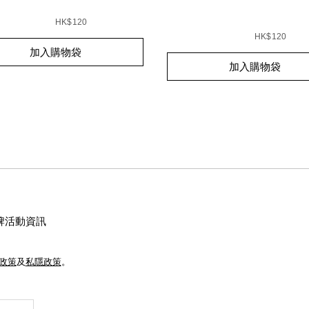
s
%5Bamour%E9%99%90%E9%87%8F%E7%B3%BB%E5%88%9
87%AA%E7%84%B6%E4%BA%AE%E9%87%87%E6%8C%81%
ions
HK$120
Details
/zh/%5Bbeauty-
Item
51151922_hk
transformed%E9%99%90
No.
HK$120
BA%AE%E8%82%8C%E7%B2%BE%E8%8F%AF%E6%B0%A3
t
%E8%87%AA%E7%84%B6%
0194251147161_hk
加入購物袋
s
Add
Product
加入購物袋
to
Actions
s
cart
options
牌活動資訊
e政策
及
私隱政策
。