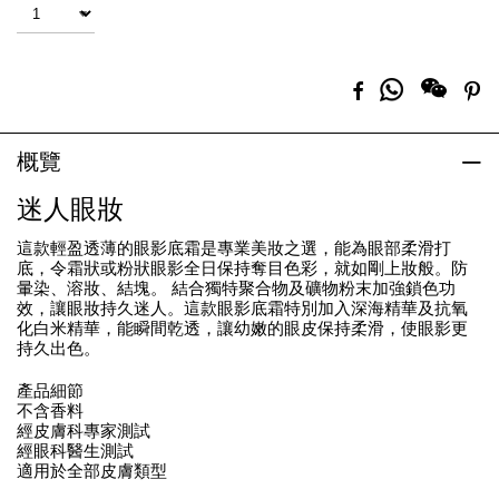
數量
cart
options
分
Facebook
Pi
享
到
Whatsapp
概覽
迷人眼妝
這款輕盈透薄的眼影底霜是專業美妝之選，能為眼部柔滑打
底，令霜狀或粉狀眼影全日保持奪目色彩，就如剛上妝般。防
暈染、溶妝、結塊。 結合獨特聚合物及礦物粉末加強鎖色功
效，讓眼妝持久迷人。這款眼影底霜特別加入深海精華及抗氧
化白米精華，能瞬間乾透，讓幼嫩的眼皮保持柔滑，使眼影更
持久出色。
產品細節
不含香料
經皮膚科專家測試
經眼科醫生測試
適用於全部皮膚類型