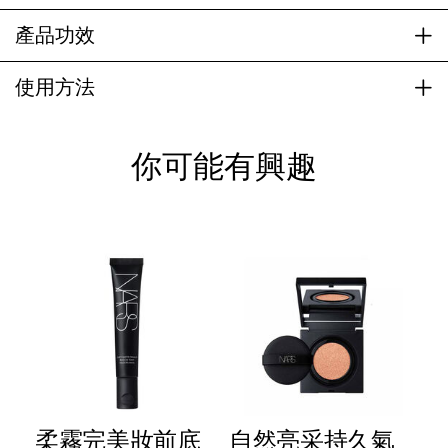
產品功效
使用方法
你可能有興趣
系
柔霧完美妝前底
自然亮采持久氣
[