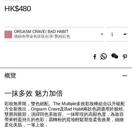
HK$480
Promotions
Add
Product
to
Actions
數量
差別
cart
ORGASM CRAVE/ BAD HABIT
options
桃粉色帶金色珍珠光澤/ 艷粉紅色
分
Facebook
Pi
享
到
Whatsapp
概覽
一抹多效 魅力加倍
彩妝無界限，雙色絕配。The Multiple多效彩妝棒組合以升級配
方全新推出，Orgasm Crave及Bad Habit兩款色調適用於臉頰、
雙唇與眼部，演繹同色系妝容。一抹即現的高顯色度，為妝容
帶來輕盈持久的色彩；霜轉粉的質地輕鬆塑造柔焦效果，細緻
柔化美肌，一筆上妝，