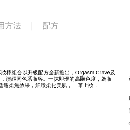
用方法
配方
效彩妝棒組合以升級配方全新推出，Orgasm Crave及
與眼部，演繹同色系妝容。一抹即現的高顯色度，為妝
塑造柔焦效果，細緻柔化美肌，一筆上妝，