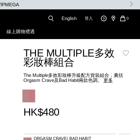
IPMEGA
English
登入
QUANT
0
OF
ITEMS
線上購物禮遇
IN
CART
IS
THE MULTIPLE多效
彩妝棒組合
The Multiple多效彩妝棒升級配方貨裝組合，囊括
Orgasm Crave及Bad Habit兩款色調。
更多
Variations
HK$480
Promotions
Add
Product
to
Actions
數量
差別
ORGASM CRAVE/ BAD HABIT
cart