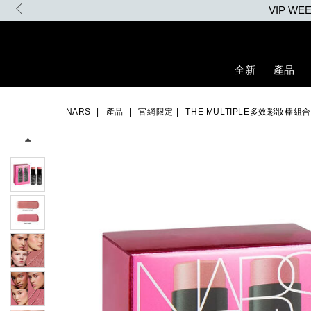
Skip
VIP W
to
main
content
全新
產品
Details
/zh/the-
Item
Image
multiple%E5%A4%9A%E6%95%88%E5%BD%A9%E5%A6%9D%E6%
No.
NARS
產品
官網限定​
THE MULTIPLE多效彩妝棒組合
194251160610_hk