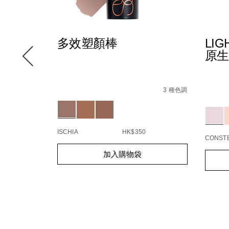
TING™
多效塑顏棒
LIG
液
原生
Details
/zh/%E5%A4%9A%E6%95%88%E5%A1%91%E
Item
t-
Detail
/zh/ligh
Item
No.
3 種色調
8%89%B2%E7%9C%BC%E5%BD%B1/194251166001_hk.
ting%E2%84%A2-
refle
No.
24 種色調
194251160542_hk
Variations
8E%9F%E7%94%9F%E5%85%89%E4%BA%AE%E8%82%8C%E
%E5%
19425
Variat
5%88%97%E3%80%91light-
%9F%E5%85%89%E8%9C%9C%E7%B2%89%E9%A4%85/1942
ISCHIA
HK$350
CONSTE
Add
Product
Add
Produc
加入購物袋
to
Actions
to
Action
cart
cart
options
option