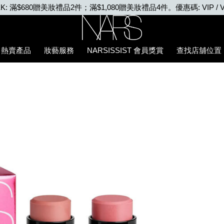
EEK: 滿$680贈美妝禮品2件；滿$1,080贈美妝禮品4件。優惠碼: VIP / V
Nars
熱賣產品
妝藝服務
NARSISSIST 會員獎賞
查找店舖位置
A3%92%E7%B5%84%E5%90%88/194251160610_hk.html