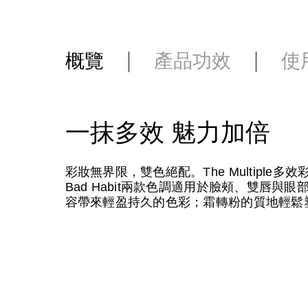
概覽
產品功效
使
一抹多效 魅力加倍
彩妝無界限，雙色絕配。The Multiple多
Bad Habit兩款色調適用於臉頰、雙唇
容帶來輕盈持久的色彩；霜轉粉的質地輕鬆