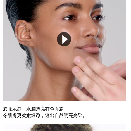
彩妝示範：水潤透亮有色面霜
令肌膚更柔嫩細緻，透出自然明亮光采。