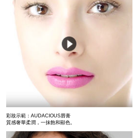
彩妝示範：AUDACIOUS唇膏
質感奢華柔潤，一抹飽和顯色。