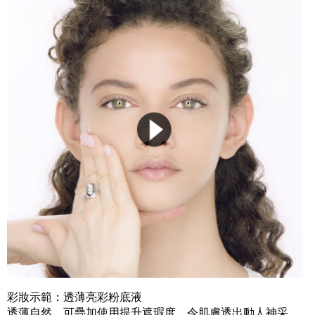
彩妝示範：透薄亮彩粉底液
透薄自然，可疊加使用提升遮瑕度，令肌膚透出動人神采。