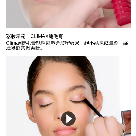
彩妝示範：CLIMAX睫毛膏
Climax睫毛膏能輕易塑造濃密效果，絕不結塊或暈染，締
造捲翹柔韌美睫。