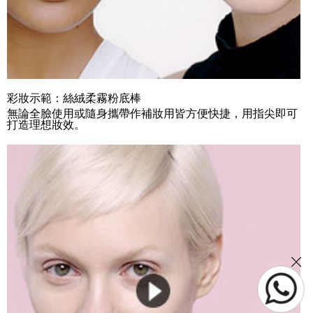
彩妝示範：絲絨柔霧粉底棒
無論全臉使用或隨身攜帶作補妝用皆方便快捷，用指尖即可
打造理想妝效。