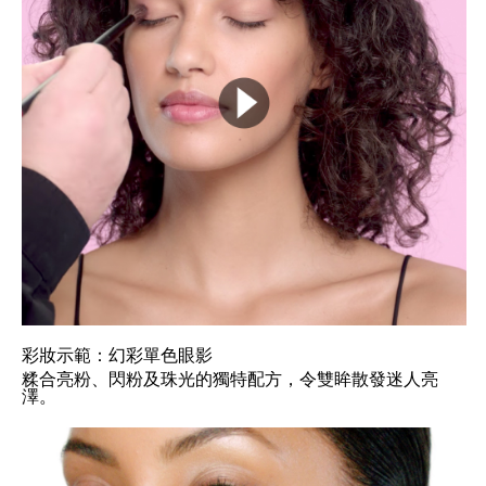
彩妝示範：幻彩單色眼影
糅合亮粉、閃粉及珠光的獨特配方，令雙眸散發迷人亮
澤。