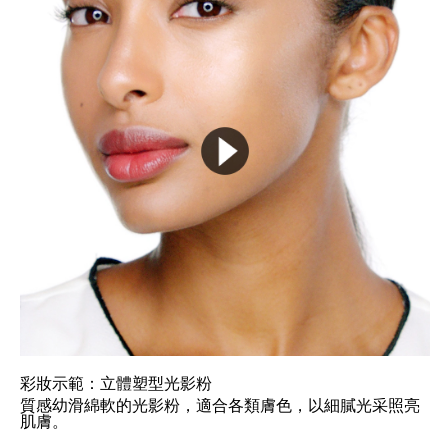
彩妝示範：立體塑型光影粉
質感幼滑綿軟的光影粉，適合各類膚色，以細膩光采照亮
肌膚。