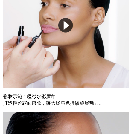
彩妝示範：啞緻水彩唇釉
打造輕盈霧面唇妝，讓大膽唇色持續施展魅力。