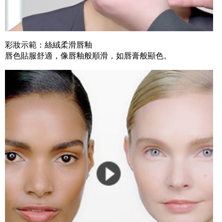
彩妝示範：絲絨柔滑唇釉
唇色貼服舒適，像唇釉般順滑，如唇膏般顯色。