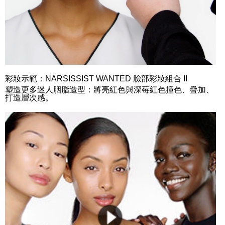
彩妝示範：NARSISSIST WANTED 臉部彩妝組合 II
塑造更多迷人胭脂造型：將亮紅色與深莓紅色撞色、疊加、
打造層次感。