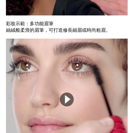
彩妝示範：多功能眉筆
絲絨般柔滑的眉筆，可打造修長細眉或時尚粗眉。