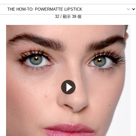
線上虛擬試妝
搜尋
官網限定​
32 / 顯示 39 個
瀏覽全部
熱賣產品
全新
LIGHT REFLECTING™ 原生光
亮肌卸妝油