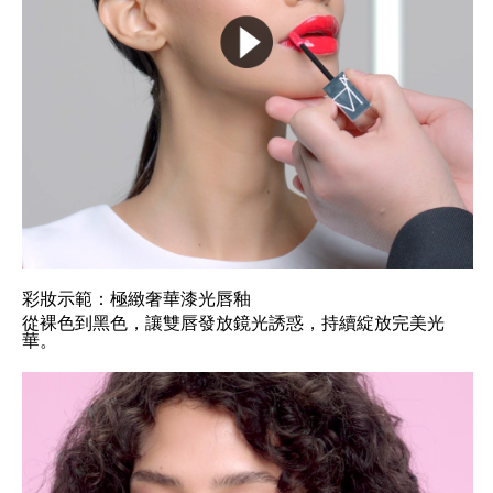
彩妝示範：極緻奢華漆光唇釉
從裸色到黑色，讓雙唇發放鏡光誘惑，持續綻放完美光
華。