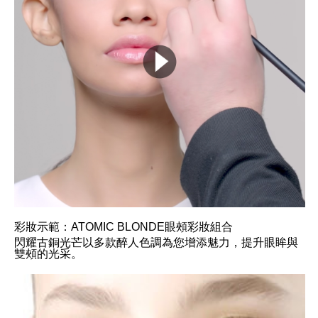
彩妝示範：ATOMIC BLONDE眼頰彩妝組合
閃耀古銅光芒以多款醉人色調為您增添魅力，提升眼眸與
雙頰的光采。