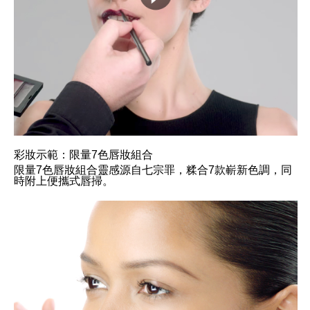
彩妝示範：限量7色唇妝組合
限量7色唇妝組合靈感源自七宗罪，糅合7款嶄新色調，同
時附上便攜式唇掃。