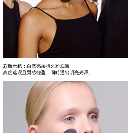
彩妝示範：自然亮采持久粉底液
高度遮瑕且質感輕盈，同時透出明亮光澤。