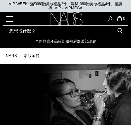
Skip
VIP WEEK: 任何購物即享2X積分、滿$2,000更享3X積分
to
main
content
全新
產品
熱賣產品
選單"
QUA
0
OF
SEARCH
Nars
ITE
彩妝組合及禮品
全新
粉底
LIGHT REFLECTING™ 原生光
CATALOG
IN
亮肌卸妝油
CAR
全新
熱賣產品
臉部
臉頰
唇部
眼部
護膚
遮瑕膏
IS
化妝掃及工具
全新色調
LIGHT REFLECTING™ 原
胭脂
生光幻彩蜜粉餅
NARS
彩妝示範
臉部
唇膏
全新
INSATIABLE炫彩緞光胭脂液
定妝蜜粉
臉頰
全新色調
AFTERGLOW 悅光唇彩​
瀏覽全部
全新
LIGHT REFLECTING™ 原生光
唇部
亮肌系列
線上購物禮遇
眼部
電子禮品卡
護膚