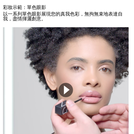
彩妝示範：單色眼影
以一系列單色眼影展現您的真我色彩，無拘無束地表達自
我，盡情揮灑創意。