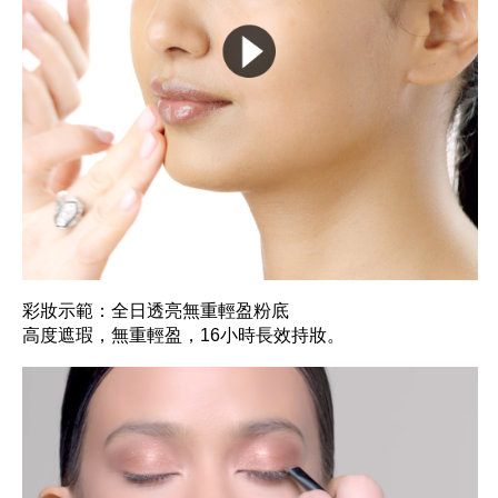
彩妝示範：全日透亮無重輕盈粉底
高度遮瑕，無重輕盈，16小時長效持妝。