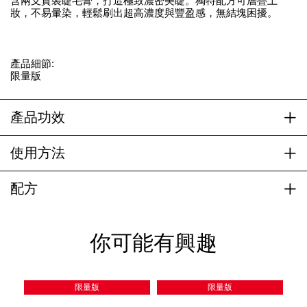
含兩支貨裝睫毛膏，打造極致濃密美睫。獨特配方可層疊上
妝，不易暈染，輕鬆刷出超高濃度與豐盈感，無結塊困擾。
產品細節:
限量版
產品功效
使用方法
配方
你可能有興趣
限量版
限量版