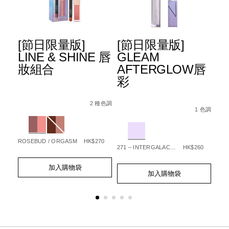
[節日限量版]
[節日限量版]
[
™
LINE & SHINE 唇
GLEAM
E
光
妝組合
AFTERGLOW唇
A
彩
–
Details
Item
/zh/%5B%E7%AF%80%E6%97%A5%E9%9
Details
Item
/zh/%5B%E7%A
Det
Ite
No.
line-
2 種色調
E%9F%E7%94%9F%E5%85%89%E4%BA%AE%E8%82%8C%E9
ting%E2%84%A2%E5%8E%9F%E7%94%9F%E5%85%89%E4
No.
gleam-
No.
種色調
1 色調
999NAC0000275-
shine-
Variations
999NAC0000273-
afterglow%E5%
99
1_hk
%E5%94%87%E5%A6%9D%E7%B5%84%E5
Variations
Var
1_hk
1_hk.html
1_
1_hk.html
ROSEBUD / ORGASM
HK$270
80
271 – INTERGALACTIC
HK$260
NEW
Add
Product
Add
Product
Ad
Pro
to
Actions
加入購物袋
to
Actions
to
Act
cart
加入購物袋
cart
cart
options
options
opt