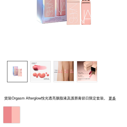
線上虛擬試妝
官網限定​
瀏覽全部
熱賣產品
全新
LIGHT REFLECTING™ 原生光
Details
/zh/%5B%E7%AF%80%E6%97%A5%E9%99%90%E9%87%8F%E7%89%8
Item
亮肌卸妝油
afterglow%E5%94%87%E9%A0%B0%E5%A5%97%E8%A3%9D/999NAC000
No.
貨裝Orgasm Afterglow悅光透亮胭脂液及護唇膏節日限定套裝。
更多
1_hk.html
999NAC0000282-
1_hk
Variations