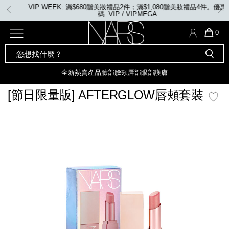
Skip
VIP WEEK: 滿$680贈美妝禮品2件；滿$1,080贈美妝禮品4件。優惠
to
碼: VIP / VIPMEGA
main
content
全新
產品
熱賣產品
選單"
QUA
0
OF
SEARCH
Nars
ITE
彩妝組合及禮品
全新
粉底
LIGHT REFLECTING™ 原生光
CATALOG
IN
亮肌卸妝油
CAR
全新
熱賣產品
臉部
臉頰
唇部
眼部
護膚
遮瑕膏
IS
化妝掃及工具
全新色調
LIGHT REFLECTING™ 原
[節日限量版] AFTERGLOW唇頰套裝
胭脂
生光幻彩蜜粉餅
臉部
mage
唇膏
全新
INSATIABLE炫彩緞光胭脂液
定妝蜜粉
臉頰
全新色調
AFTERGLOW 悅光唇彩​
瀏覽全部
全新
LIGHT REFLECTING™ 原生光
唇部
亮肌系列
線上購物禮遇
眼部
電子禮品卡
護膚