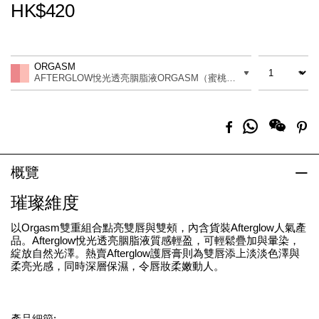
HK$420
Promotions
Add
Product
to
Actions
數量
差別
cart
ORGASM
options
AFTERGLOW悅光透亮胭脂液ORGASM（蜜桃粉色帶金色珠光） AF
分
Facebook
Pi
享
到
Whatsapp
概覽
璀璨維度
以Orgasm雙重組合點亮雙唇與雙頰，內含貨裝Afterglow人氣產
品。Afterglow悅光透亮胭脂液質感輕盈，可輕鬆疊加與暈染，
綻放自然光澤。熱賣Afterglow護唇膏則為雙唇添上淡淡色澤與
柔亮光感，同時深層保濕，令唇妝柔嫩動人。
產品細節: