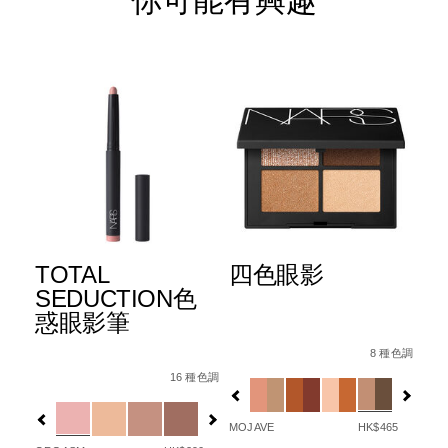
你可能有興趣
TOTAL
四色眼影
立
眼
SEDUCTION色
惑眼影筆
Details
Item
/zh/mojave-
Det
Ite
No.
quad-
No.
8 種色調
B%E7%AF%80%E6%97%A5%E9%99%90%E9%87%8F%E7%8
Details
Item
/zh/total-
0607845039709_hk
eyeshadow/06078
01
s%E5%9B%9B%E8%89%B2%E7%9C%BC%E5%BD%B1/999NAC
No.
seduction%E8%89%B2%E6%83%91%E7%9
Variations
Var
1 色調
16 種色調
l
0194251147000_hk
Variations
MOJAVE
HK$465
CLE