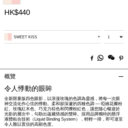
HK$440
Promotions
Add
Product
to
Actions
數量
差別
cart
SWEET KISS
options
分
Facebook
Pi
享
到
Whatsapp
概覽
令人悸動的眼眸
全新限量版四色眼影，以浪漫玫瑰的色調為靈感，將每一次眼
神交流化作心弦的悸動。柔和卻深邃的四種色調 — 啞緻花瓣粉
紅、玫瑰紅木色、巧克力棕色和閃爍粉紅色，讓您隨心暢遊於
光影的層次中，勾勒出蘊藏情感的雙眸。採用品牌獨特的懸浮
液體粘合技術（Liquid Binding System），輕輕一掃，即可達至
令人難以置信的高顯色度。