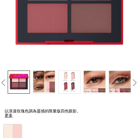
線上虛擬試妝
官網限定​
瀏覽全部
熱賣產品
全新
LIGHT REFLECTING™ 原生光
亮肌卸妝油
Details
/zh/%5Bamour%E9%99%90%E9%87%8F%E7%B3%BB%E5%88%97%5D-
Item
%E5%9B%9B%E8%89%B2%E7%9C%BC%E5%BD%B1/0194251146522_hk.
No.
以浪漫玫瑰色調為靈感的限量版四色眼影。
0194251146522_hk
更多
Variations