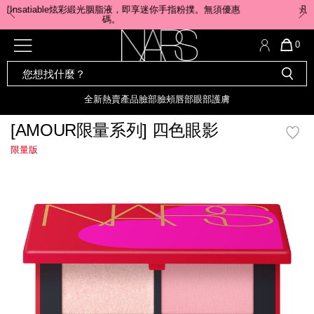
Skip
凡購物滿$800 ﹐即享美妝禮品3件 (價值$293)。 ​優惠碼:
to
NARSLOVER
main
content
全新
產品
熱賣產品
選單"
QUA
0
OF
SEARCH
Nars
ITE
彩妝組合及禮品
全新
粉底
LIGHT REFLECTING™ 原生光
CATALOG
IN
亮肌卸妝油
CAR
全新
熱賣產品
臉部
臉頰
唇部
眼部
護膚
遮瑕膏
IS
化妝掃及工具
全新色調
LIGHT REFLECTING™ 原
[AMOUR限量系列] 四色眼影
胭脂
生光幻彩蜜粉餅
限量版
臉部
唇膏
全新
INSATIABLE炫彩緞光胭脂液
mage
定妝蜜粉
臉頰
全新色調
AFTERGLOW 悅光唇彩​
瀏覽全部
全新
LIGHT REFLECTING™ 原生光
唇部
亮肌系列
線上購物禮遇
眼部
電子禮品卡
護膚