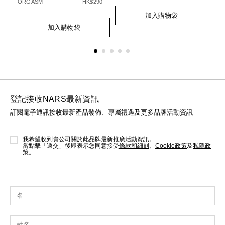
40
ORGASM
HK$290
Add
Product
Ad
Pro
to
Actions
to
Act
Add
Product
加入購物袋
cart
cart
to
Actions
加入購物袋
options
opt
cart
options
登記接收NARS最新資訊
訂閱電子通訊接收最新產品發佈、專屬禮遇及更多品牌活動資訊
我希望收到貴公司關於此品牌最新推廣活動資訊。
當點擊「遞交」後即表示您同意接受
條款和細則
、
Cookie政策
及
私隱政
策
。