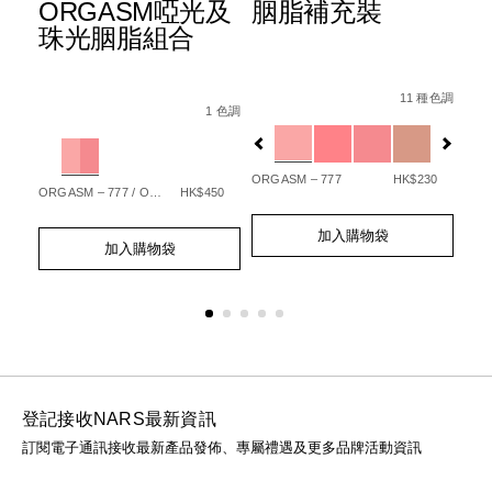
ORGASM啞光及
胭脂補充裝
水
珠光胭脂組合
霜
3
e-
Details
Item
/zh/%E8%83%A
Details
Item
/zh/orgasm%E5%95%9E%E5%85%89%E5
No.
種色調
11 種色調
Det
Ite
No.
1 色調
w/0607845039709_hk.html
0194251144252_hk
No.
Variations
194251146904_hk
Variations
01
Var
%9F%E5%85%89%E7%B7%8A%E7%B7%BB%E7%B2%BE%E8%8
65
ORGASM – 777
HK$230
ORGASM – 777 / ORGASM EDGE – 778
HK$450
GOT
Add
Product
Add
Product
to
Actions
加入購物袋
Ad
Pro
to
Actions
cart
加入購物袋
to
Act
cart
options
cart
options
opt
登記接收NARS最新資訊
訂閱電子通訊接收最新產品發佈、專屬禮遇及更多品牌活動資訊