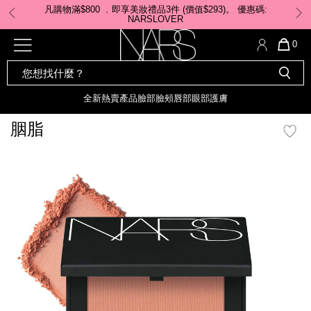
Skip
凡購物滿$800 ﹐即享美妝禮品3件 (價值$293)。 ​優惠碼:
to
NARSLOVER
main
content
全新
產品
熱賣產品
選單"
QUA
0
OF
SEARCH
Nars
ITE
彩妝組合及禮品
全新
粉底
LIGHT REFLECTING™ 原生光
CATALOG
IN
亮肌卸妝油
CAR
全新
熱賣產品
臉部
臉頰
唇部
眼部
護膚
遮瑕膏
IS
化妝掃及工具
全新色調
LIGHT REFLECTING™ 原
胭脂
胭脂
生光幻彩蜜粉餅
臉部
mage
唇膏
全新
INSATIABLE炫彩緞光胭脂液
定妝蜜粉
臉頰
全新色調
AFTERGLOW 悅光唇彩​
瀏覽全部
全新
LIGHT REFLECTING™ 原生光
唇部
亮肌系列
線上購物禮遇
眼部
電子禮品卡
護膚