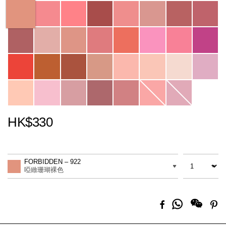
Variations
HK$330
Promotions
Add
Product
to
Actions
數量
差別
cart
FORBIDDEN – 922
options
啞緻珊瑚裸色
分
Facebook
Pi
享
到
Whatsapp