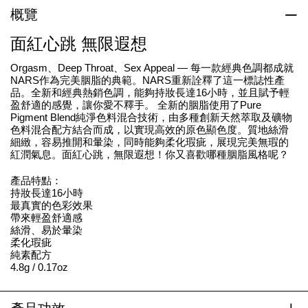
概覽
面紅心跳 無限遐想
Orgasm、Deep Throat、Sex Appeal — 每一款經典色調都成就
NARS作為完美胭脂的典範。NARS重新詮釋了這一標誌性產
品。全新和經典熱銷色調，能夠持妝長達16小時，並且賦予輕
盈舒適的感覺，讓你愛不釋手。 全新的胭脂使用了Pure
Pigment Blend純淨色料混合技術，由多種創新天然萃取及礦物
色料混合配方結合而成，以實現高效的原色顯色度。質地絲滑
細緻，容易推開和暈染，同時能夠柔化瑕疵，展現完美無瑕的
紅潤氣息。面紅心跳，無限遐想！你又喜歡哪種胭脂風格呢？
產品特點：
持妝長達16小時
最真實的色彩效果
帶來輕盈舒適感
絲滑、易於暈染
柔化瑕疵
純素配方
4.8g / 0.17oz