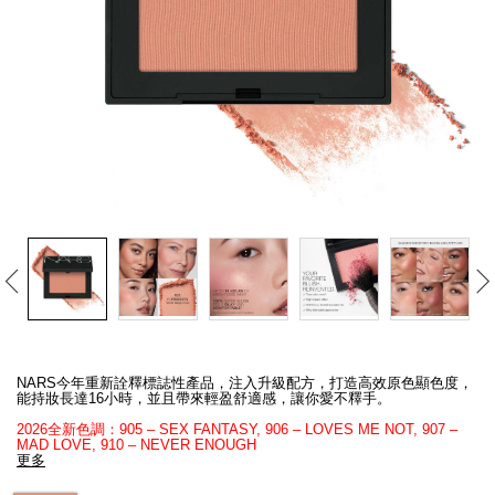
線上虛擬試妝
官網限定​
瀏覽全部
熱賣產品
全新
LIGHT REFLECTING™ 原生光
Details
/zh/%E8%83%AD%E8%84%82/0194251140438_hk.html
Item
亮肌卸妝油
No.
NARS今年重新詮釋標誌性產品，注入升級配方，打造高效原色顯色度，
0194251140438_hk
能持妝長達16小時，並且帶來輕盈舒適感，讓你愛不釋手。
2026全新色調：905 – SEX FANTASY, 906 – LOVES ME NOT, 907 –
MAD LOVE, 910 – NEVER ENOUGH
更多